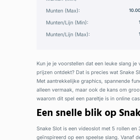
Munten (Max):
10.0
Munten/Lijn (Min):
Munten/Lijn (Max):
Kun je je voorstellen dat een leuke slang je 
prijzen ontdekt? Dat is precies wat Snake S
Met aantrekkelijke graphics, spannende func
alleen vermaak, maar ook de kans om groot
waarom dit spel een pareltje is in online cas
Een snelle blik op Snak
Snake Slot is een videoslot met 5 rollen en 
geïnspireerd op een speelse slang. Vanaf de