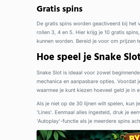
Gratis spins
De gratis spins worden geactiveerd bij het 
rollen 3, 4 en 5. Hier krijg je 10 gratis spi
kunnen worden. Bereid je voor om prijzen t
Hoe speel je Snake Slo
Snake Slot is ideaal voor zowel beginnende
mechanica en aanpasbare opties. Voordat je 
waarmee je kunt kiezen hoeveel geld je in elk
Als je niet op de 30 lijnen wilt spelen, kun 
'Lines'. Eenmaal alles ingesteld, druk je e
'Autoplay'-functie als je meerdere spins ac