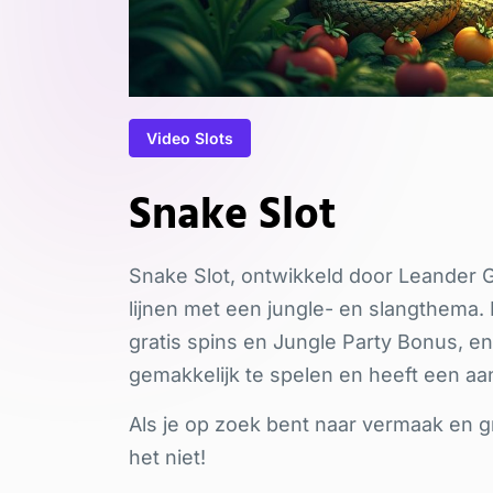
Video Slots
Snake Slot
Snake Slot, ontwikkeld door Leander G
lijnen met een jungle- en slangthema.
gratis spins en Jungle Party Bonus, e
gemakkelijk te spelen en heeft een aan
Als je op zoek bent naar vermaak en gro
het niet!