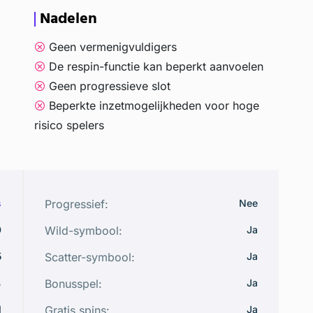
Nadelen
Geen vermenigvuldigers
De respin-functie kan beperkt aanvoelen
Geen progressieve slot
Beperkte inzetmogelijkheden voor hoge
risico spelers
s
Progressief:
Nee
0
Wild-symbool:
Ja
5
Scatter-symbool:
Ja
%
Bonusspel:
Ja
1
Gratis spins:
Ja