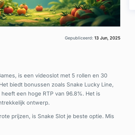
Gepubliceerd:
13 Jun, 2025
ames, is een videoslot met 5 rollen en 30
 Het biedt bonussen zoals Snake Lucky Line,
n heeft een hoge RTP van 96.8%. Het is
trekkelijk ontwerp.
te prijzen, is Snake Slot je beste optie. Mis