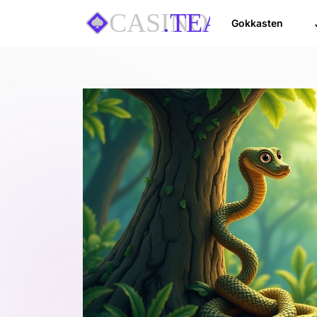
Gokkasten