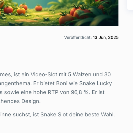
Veröffentlicht:
13 Jun, 2025
mes, ist ein Video-Slot mit 5 Walzen und 30
angenthema. Er bietet Boni wie Snake Lucky
us sowie eine hohe RTP von 96,8 %. Er ist
echendes Design.
ne suchst, ist Snake Slot deine beste Wahl.