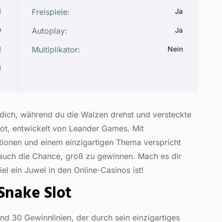
1
Freispiele:
Ja
0
Autoplay:
Ja
1
Multiplikator:
Nein
1
et dich, während du die Walzen drehst und versteckte
lot, entwickelt von Leander Games. Mit
ionen und einem einzigartigen Thema verspricht
n auch die Chance, groß zu gewinnen. Mach es dir
l ein Juwel in den Online-Casinos ist!
 Snake Slot
und 30 Gewinnlinien, der durch sein einzigartiges