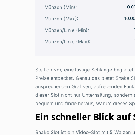
Münzen (Min):
0.0
Münzen (Max):
10.0
Münzen/Linie (Min):
Münzen/Linie (Max):
Stell dir vor, eine lustige Schlange begleit
Preise entdeckst. Genau das bietet Snake S
ansprechenden Grafiken, aufregenden Funkt
dieser Slot nicht nur Unterhaltung, sonder
bequem und finde heraus, warum dieses Spie
Ein schneller Blick auf
Snake Slot ist ein Video-Slot mit 5 Walzen 