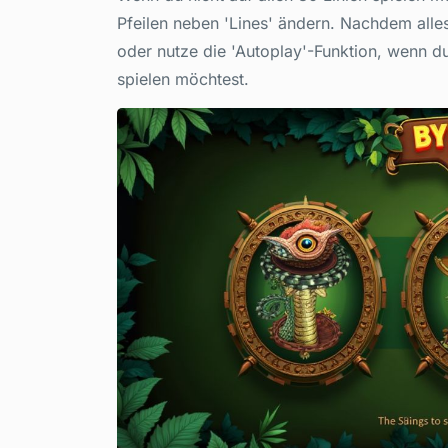
Pfeilen neben 'Lines' ändern. Nachdem alles 
oder nutze die 'Autoplay'-Funktion, wenn 
spielen möchtest.