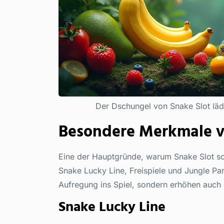
Der Dschungel von Snake Slot läd
Besondere Merkmale v
Eine der Hauptgründe, warum Snake Slot so 
Snake Lucky Line, Freispiele und Jungle Par
Aufregung ins Spiel, sondern erhöhen auch
Snake Lucky Line