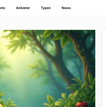
ots
Anbieter
Typen
News