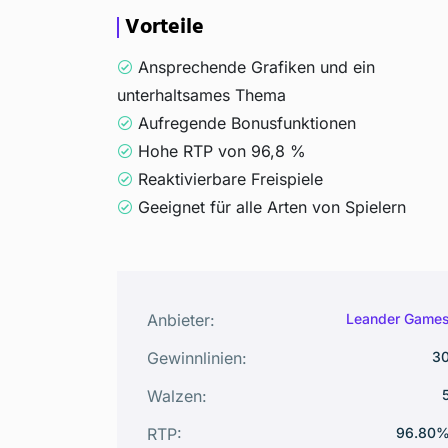
Vorteile
Ansprechende Grafiken und ein
unterhaltsames Thema
Aufregende Bonusfunktionen
Hohe RTP von 96,8 %
Reaktivierbare Freispiele
Geeignet für alle Arten von Spielern
Anbieter:
Leander Game
Gewinnlinien:
3
Walzen:
RTP:
96.80