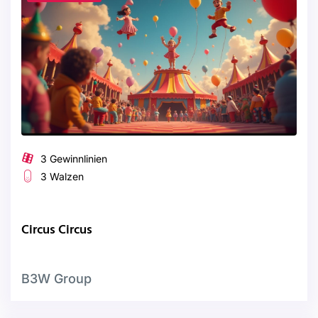
3 Gewinnlinien
3 Walzen
Circus Circus
B3W Group