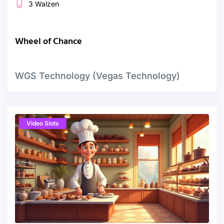
3 Walzen
Wheel of Chance
WGS Technology (Vegas Technology)
Video Slots