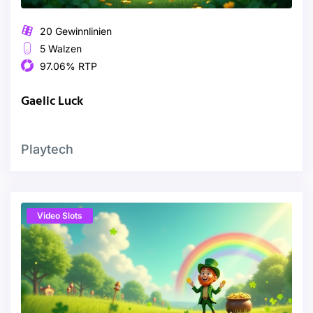
20 Gewinnlinien
5 Walzen
97.06% RTP
Gaelic Luck
Playtech
Video Slots