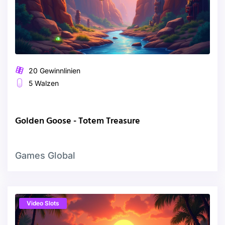
20 Gewinnlinien
5 Walzen
Golden Goose - Totem Treasure
Games Global
Video Slots