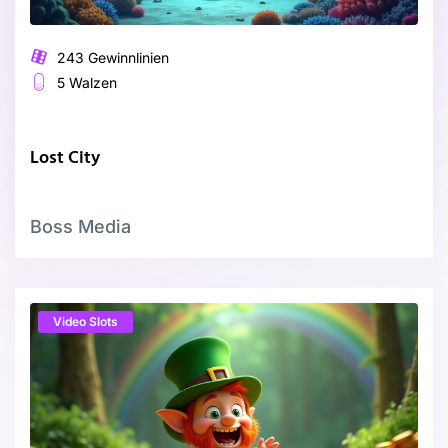
243 Gewinnlinien
5 Walzen
Lost City
Boss Media
Video Slots