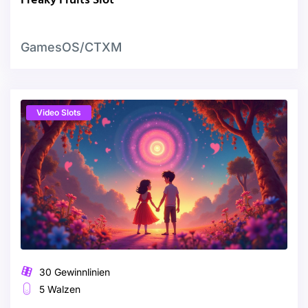
Freaky Fruits Slot
GamesOS/CTXM
Video Slots
30 Gewinnlinien
5 Walzen