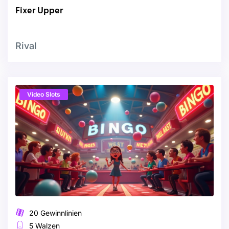
Fixer Upper
Rival
Video Slots
20 Gewinnlinien
5 Walzen