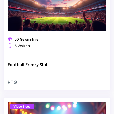
50 Gewinnlinien
5 Walzen
Football Frenzy Slot
RTG
Video Slots