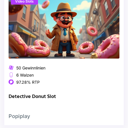
Video Slots
50 Gewinnlinien
6 Walzen
97.28% RTP
Detective Donut Slot
Popiplay