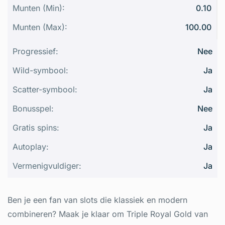
Munten (Min):
0.10
Munten (Max):
100.00
Progressief:
Nee
Wild-symbool:
Ja
Scatter-symbool:
Ja
Bonusspel:
Nee
Gratis spins:
Ja
Autoplay:
Ja
Vermenigvuldiger:
Ja
Ben je een fan van slots die klassiek en modern
combineren? Maak je klaar om Triple Royal Gold van