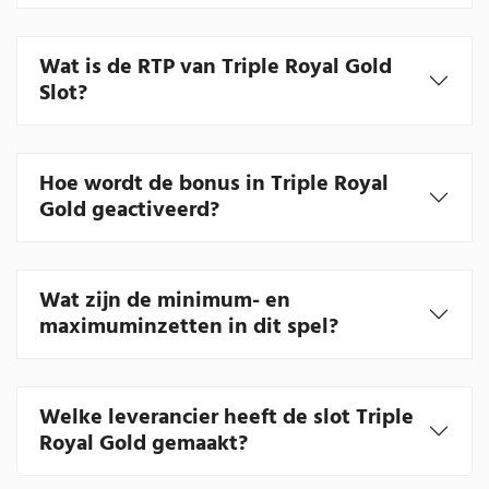
Wat is de RTP van Triple Royal Gold
Slot?
Hoe wordt de bonus in Triple Royal
Gold geactiveerd?
Wat zijn de minimum- en
maximuminzetten in dit spel?
Welke leverancier heeft de slot Triple
Royal Gold gemaakt?