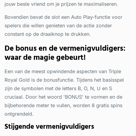
jouw beste vriend om je prijzen te maximaliseren.
Bovendien bevat de slot een Auto Play-functie voor
spelers die willen genieten van de actie zonder
constant op de draaiknop te drukken.
De bonus en de vermenigvuldigers:
waar de magie gebeurt!
Een van de meest opwindende aspecten van Triple
Royal Gold is de bonusfunctie. Tijdens het basisspel
zijn de symbolen met de letters B, O, N, U en S
cruciaal. Door het woord 'BONUS' te vormen en de
bijbehorende meter te vullen, worden 8 gratis spins
ontgrendeld.
Stijgende vermenigvuldigers