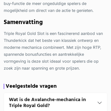
buy-functie de meer ongeduldige spelers de
mogelijkheid om direct van de actie te genieten.
Samenvatting
Triple Royal Gold Slot is een fascinerend aanbod van
Thunderkick dat het beste van klassiek ontwerp en
moderne mechanica combineert. Met zijn hoge RTP,
spannende bonusfuncties en aantrekkelijke
vormgeving is deze slot ideaal voor spelers die op
zoek zijn naar spanning en grote prijzen.
Veelgestelde vragen
Wat is de Avalanche-mechanica in
Triple Royal Gold?