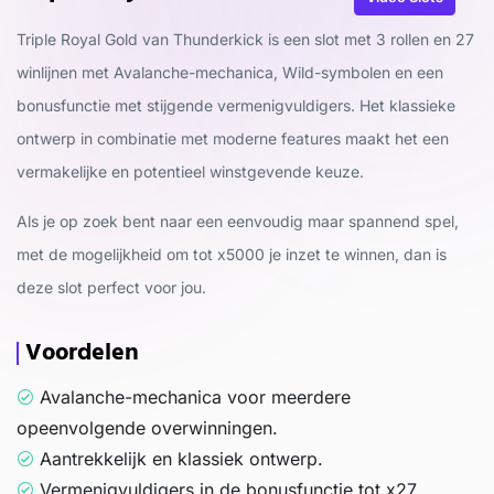
Triple Royal Gold van Thunderkick is een slot met 3 rollen en 27
winlijnen met Avalanche-mechanica, Wild-symbolen en een
bonusfunctie met stijgende vermenigvuldigers. Het klassieke
ontwerp in combinatie met moderne features maakt het een
vermakelijke en potentieel winstgevende keuze.
Als je op zoek bent naar een eenvoudig maar spannend spel,
met de mogelijkheid om tot x5000 je inzet te winnen, dan is
deze slot perfect voor jou.
Voordelen
Avalanche-mechanica voor meerdere
opeenvolgende overwinningen.
Aantrekkelijk en klassiek ontwerp.
Vermenigvuldigers in de bonusfunctie tot x27.