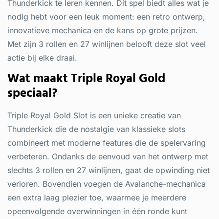
Thunderkick te leren kennen. Dit spel biedt alles wat je
nodig hebt voor een leuk moment: een retro ontwerp,
innovatieve mechanica en de kans op grote prijzen.
Met zijn 3 rollen en 27 winlijnen belooft deze slot veel
actie bij elke draai.
Wat maakt Triple Royal Gold
speciaal?
Triple Royal Gold Slot is een unieke creatie van
Thunderkick die de nostalgie van klassieke slots
combineert met moderne features die de spelervaring
verbeteren. Ondanks de eenvoud van het ontwerp met
slechts 3 rollen en 27 winlijnen, gaat de opwinding niet
verloren. Bovendien voegen de Avalanche-mechanica
een extra laag plezier toe, waarmee je meerdere
opeenvolgende overwinningen in één ronde kunt