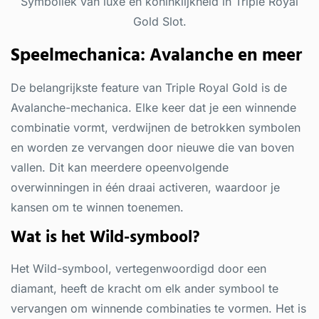
Symboliek van luxe en koninklijkheid in Triple Royal
Gold Slot.
Speelmechanica: Avalanche en meer
De belangrijkste feature van Triple Royal Gold is de
Avalanche-mechanica. Elke keer dat je een winnende
combinatie vormt, verdwijnen de betrokken symbolen
en worden ze vervangen door nieuwe die van boven
vallen. Dit kan meerdere opeenvolgende
overwinningen in één draai activeren, waardoor je
kansen om te winnen toenemen.
Wat is het Wild-symbool?
Het Wild-symbool, vertegenwoordigd door een
diamant, heeft de kracht om elk ander symbool te
vervangen om winnende combinaties te vormen. Het is