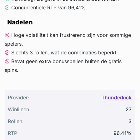
Concurrentiële RTP van 96,41%.
Nadelen
Hoge volatiliteit kan frustrerend zijn voor sommige
spelers.
Slechts 3 rollen, wat de combinaties beperkt.
Bevat geen extra bonusspellen buiten de gratis
spins.
Provider:
Thunderkick
Winlijnen:
27
Rollen:
3
RTP:
96.41%