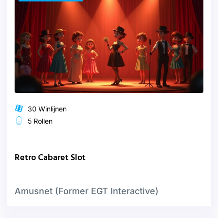
30 Winlijnen
5 Rollen
Retro Cabaret Slot
Amusnet (Former EGT Interactive)