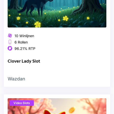
10 Winlijnen
6 Rollen
96.21% RTP
Clover Lady Slot
Wazdan
Video Slots