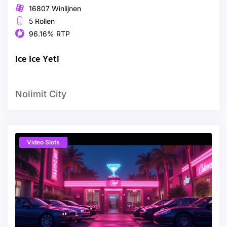
16807 Winlijnen
5 Rollen
96.16% RTP
Ice Ice Yeti
Nolimit City
Video Slots