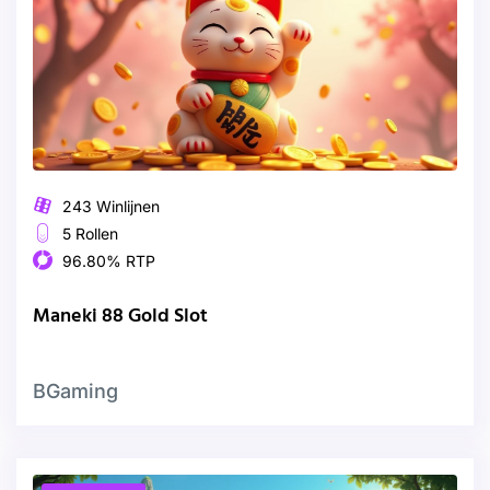
243 Winlijnen
5 Rollen
96.80% RTP
Maneki 88 Gold Slot
BGaming