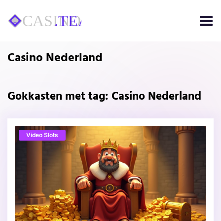
Casino Nederland
Gokkasten met tag: Casino Nederland
Video Slots