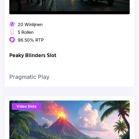
20 Winlijnen
5 Rollen
96.50% RTP
Peaky Blinders Slot
Pragmatic Play
Video Slots