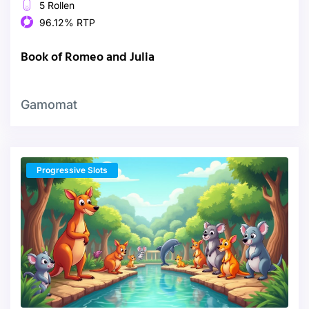
5 Rollen
96.12% RTP
Book of Romeo and Julia
Gamomat
Progressive Slots