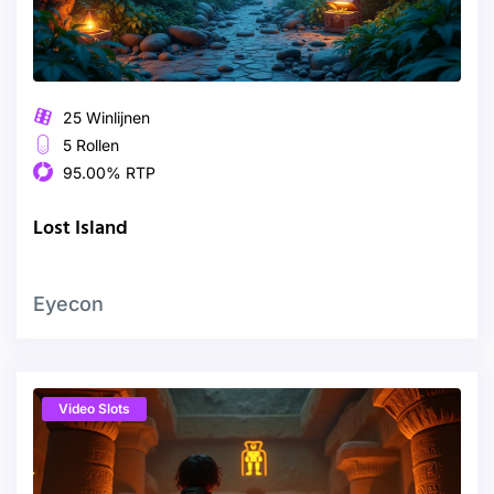
25 Winlijnen
5 Rollen
95.00% RTP
Lost Island
Eyecon
Video Slots