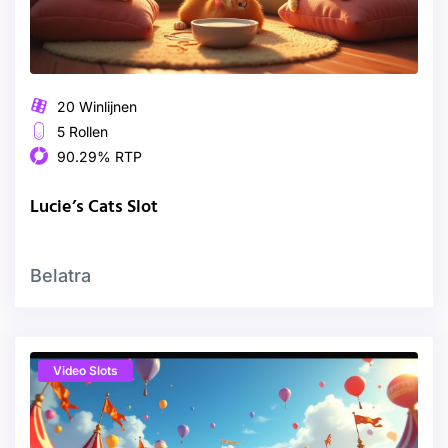
20 Winlijnen
5 Rollen
90.29% RTP
Lucie’s Cats Slot
Belatra
Video Slots