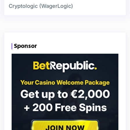
Cryptologic (WagerLogic)
Sponsor