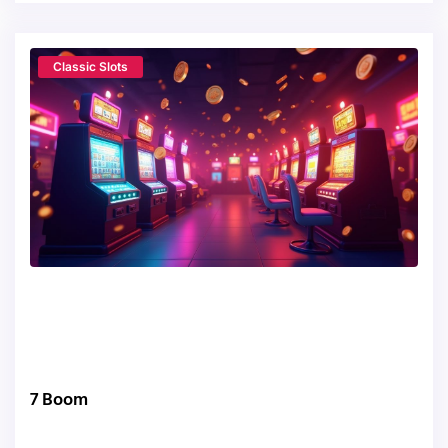
Classic Slots
7 Boom