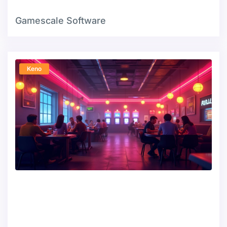
Gamescale Software
Keno