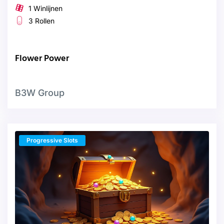
1 Winlijnen
3 Rollen
Flower Power
B3W Group
Progressive Slots