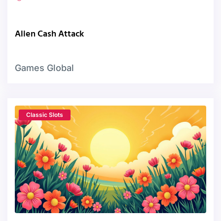
Alien Cash Attack
Games Global
Classic Slots