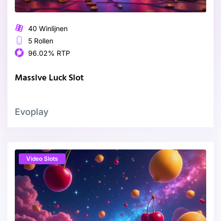
40 Winlijnen
5 Rollen
96.02% RTP
Massive Luck Slot
Evoplay
Video Slots