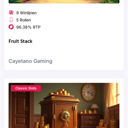
9 Winlijnen
5 Rollen
96.38% RTP
Fruit Stack
Cayetano Gaming
Classic Slots