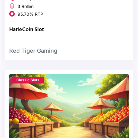
3 Rollen
95.70% RTP
HarleCoin Slot
Red Tiger Gaming
Classic Slots