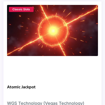
Classic Slots
Atomic Jackpot
WGS Technology (Vegas Technology)