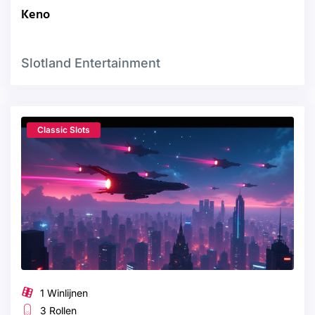
Keno
Slotland Entertainment
Classic Slots
1 Winlijnen
3 Rollen