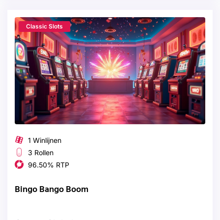
Classic Slots
1 Winlijnen
3 Rollen
96.50% RTP
Bingo Bango Boom