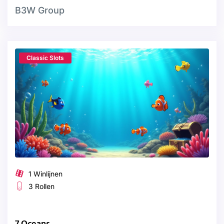
B3W Group
Classic Slots
1 Winlijnen
3 Rollen