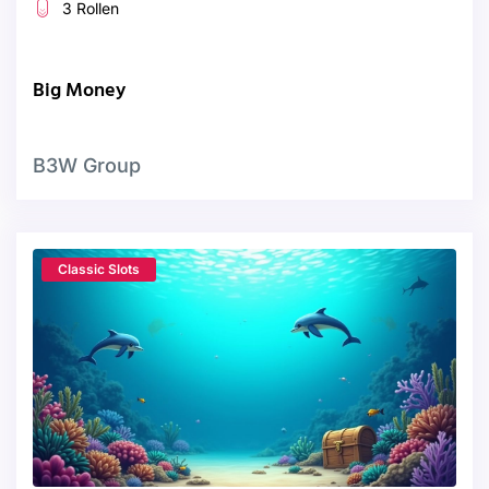
3 Rollen
Big Money
B3W Group
Classic Slots