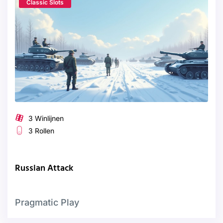
Classic Slots
3 Winlijnen
3 Rollen
Russian Attack
Pragmatic Play