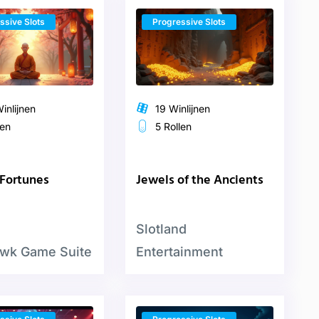
ssive Slots
Progressive Slots
inlijnen
19 Winlijnen
len
5 Rollen
 Fortunes
Jewels of the Ancients
Slotland
wk Game Suite
Entertainment