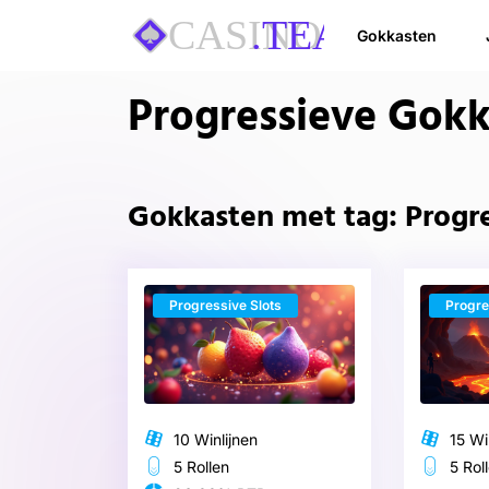
Gokkasten
Progressieve Gok
Gokkasten met tag: Progr
Progressive Slots
Progre
10 Winlijnen
15 Wi
5 Rollen
5 Rol