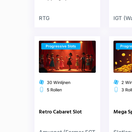
RTG
IGT (W
Progressive Slots
Progre
30 Winlijnen
2 Win
5 Rollen
3 Rol
Retro Cabaret Slot
Mega S