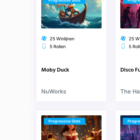
Progressive Slots
Progre
25 Winlijnen
25 Wi
5 Rollen
5 Rol
Moby Duck
Disco F
NuWorks
The Ha
Progressive Slots
Progre