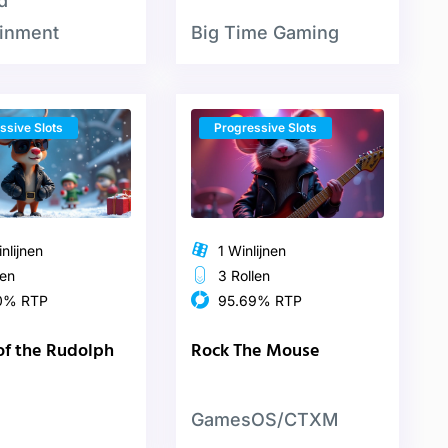
d
ainment
Big Time Gaming
ssive Slots
Progressive Slots
nlijnen
1 Winlijnen
len
3 Rollen
0% RTP
95.69% RTP
of the Rudolph
Rock The Mouse
GamesOS/CTXM