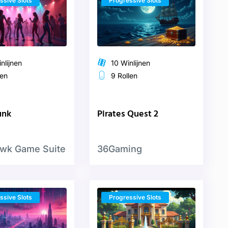
ssive Slots
Progressive Slots
nlijnen
10 Winlijnen
len
9 Rollen
unk
Pirates Quest 2
wk Game Suite
36Gaming
ssive Slots
Progressive Slots