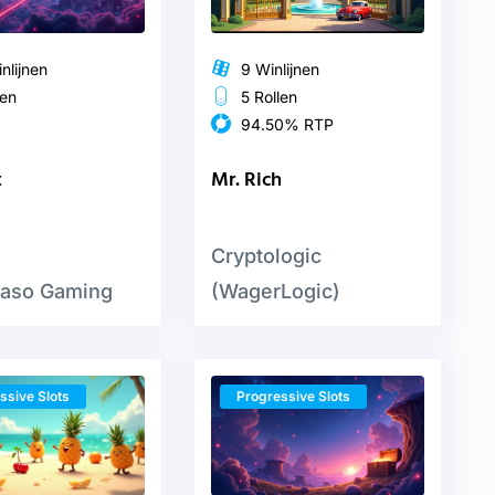
nlijnen
9 Winlijnen
len
5 Rollen
94.50% RTP
t
Mr. Rich
Cryptologic
aso Gaming
(WagerLogic)
ssive Slots
Progressive Slots