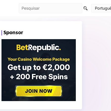
Sponsor