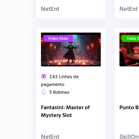
NetEnt
NetEnt
Video Slots
Table
243 Linhas de
pagamento
5 Bobinas
Fantasini: Master of
Punto 
Mystery Slot
NetEnt
SkillO