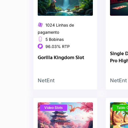
1024 Linhas de
pagamento
5 Bobinas
96.03% RTP
Single 
Gorilla Kingdom Slot
Pro Hig
NetEnt
NetEnt
Video Slots
Table