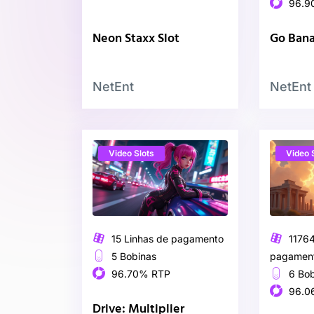
96.9
Neon Staxx Slot
Go Bana
NetEnt
NetEnt
Video Slots
Video 
15 Linhas de pagamento
11764
5 Bobinas
pagamen
96.70% RTP
6 Bob
96.0
Drive: Multiplier