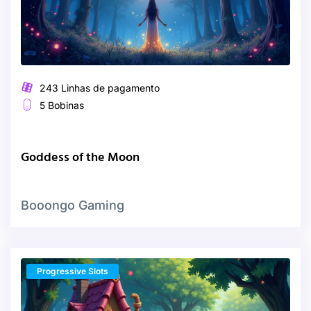
243 Linhas de pagamento
5 Bobinas
Goddess of the Moon
Booongo Gaming
Progressive Slots