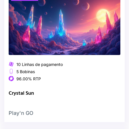
10 Linhas de pagamento
5 Bobinas
96.00% RTP
Crystal Sun
Play'n GO