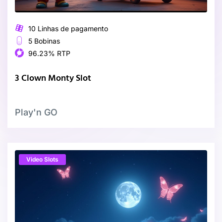
10 Linhas de pagamento
5 Bobinas
96.23% RTP
3 Clown Monty Slot
Play'n GO
Video Slots