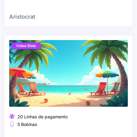
Aristocrat
Video Slots
20 Linhas de pagamento
5 Bobinas