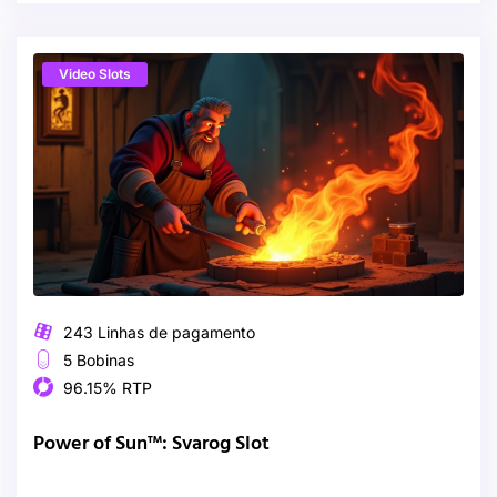
Video Slots
243 Linhas de pagamento
5 Bobinas
96.15% RTP
Power of Sun™: Svarog Slot