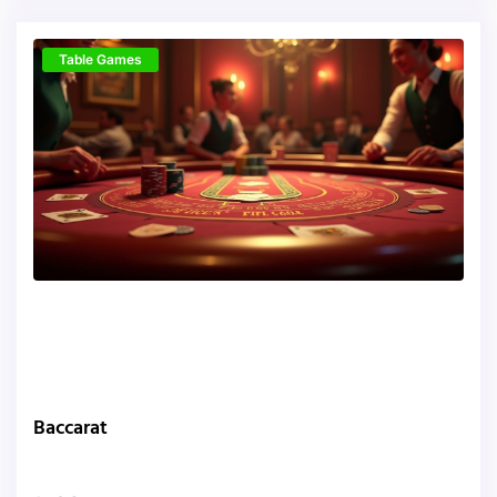
Table Games
Baccarat