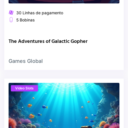
30 Linhas de pagamento
5 Bobinas
The Adventures of Galactic Gopher
Games Global
Video Slots