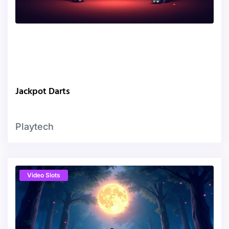
Jackpot Darts
Playtech
Video Slots