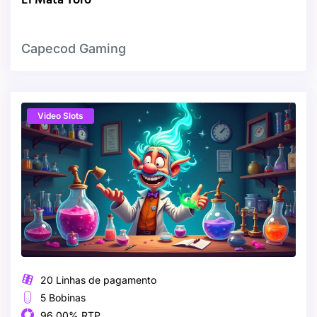
El Mata Toro
Capecod Gaming
Video Slots
20 Linhas de pagamento
5 Bobinas
96.00% RTP