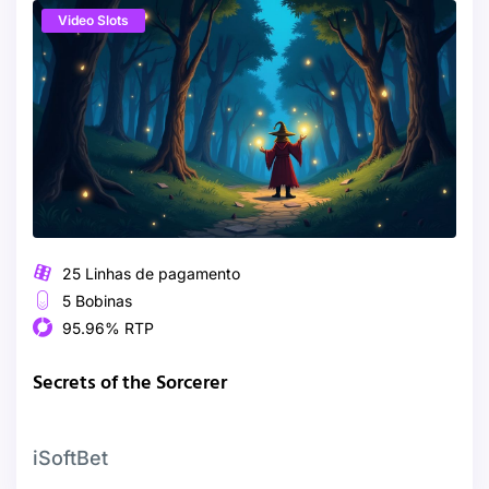
Video Slots
25 Linhas de pagamento
5 Bobinas
95.96% RTP
Secrets of the Sorcerer
iSoftBet