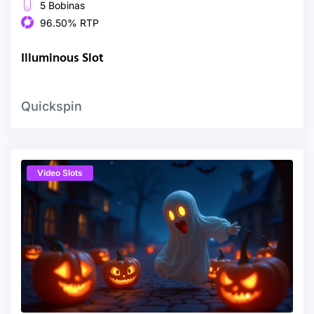
5 Bobinas
96.50% RTP
Illuminous Slot
Quickspin
Video Slots