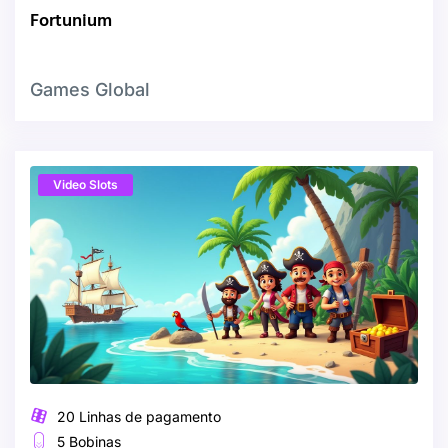
Fortunium
Games Global
Video Slots
20 Linhas de pagamento
5 Bobinas