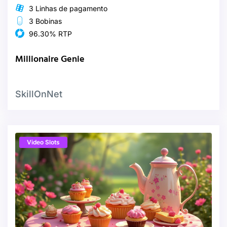
3 Linhas de pagamento
3 Bobinas
96.30% RTP
Millionaire Genie
SkillOnNet
Video Slots