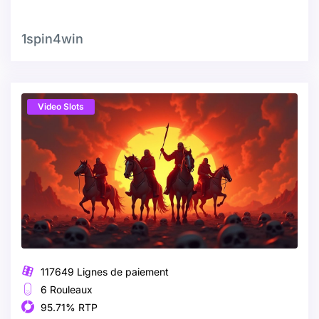
1spin4win
Video Slots
117649 Lignes de paiement
6 Rouleaux
95.71% RTP