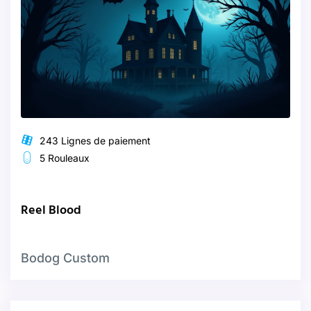
243 Lignes de paiement
5 Rouleaux
Reel Blood
Bodog Custom