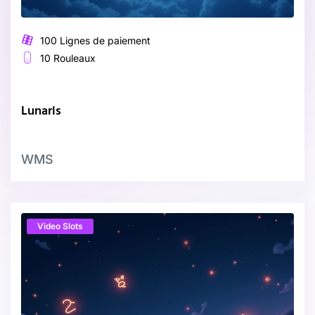
100 Lignes de paiement
10 Rouleaux
Lunaris
WMS
Video Slots