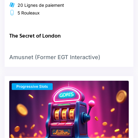
20 Lignes de paiement
5 Rouleaux
The Secret of London
Amusnet (Former EGT Interactive)
Progressive Slots