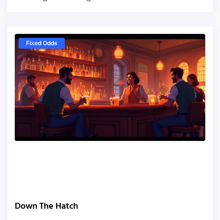
Fixed Odds
Down The Hatch