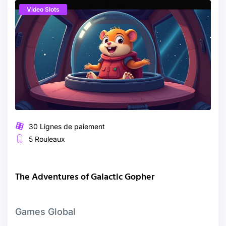
Video Slots
30 Lignes de paiement
5 Rouleaux
The Adventures of Galactic Gopher
Games Global