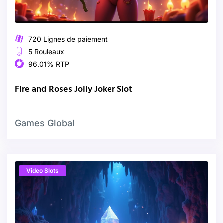
720 Lignes de paiement
5 Rouleaux
96.01% RTP
Fire and Roses Jolly Joker Slot
Games Global
Video Slots