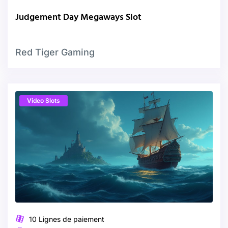
Judgement Day Megaways Slot
Red Tiger Gaming
Video Slots
10 Lignes de paiement