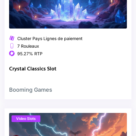
Cluster Pays Lignes de paiement
7 Rouleaux
95.27% RTP
Crystal Classics Slot
Booming Games
Video Slots