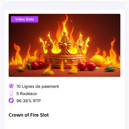
Video Slots
10 Lignes de paiement
5 Rouleaux
96.36% RTP
Crown of Fire Slot