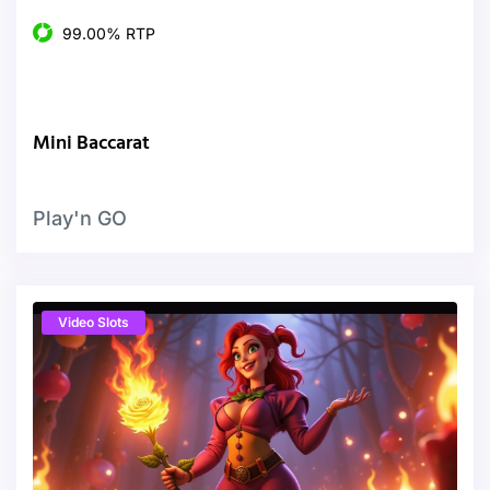
99.00% RTP
Mini Baccarat
Play'n GO
Video Slots