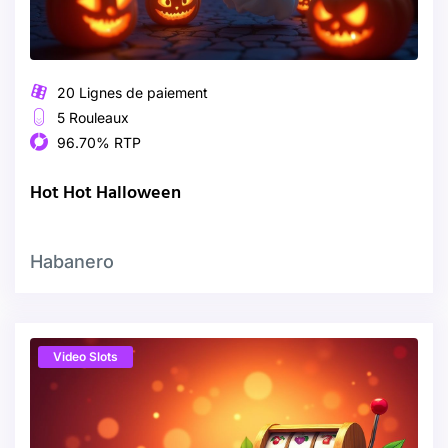
20 Lignes de paiement
5 Rouleaux
96.70% RTP
Hot Hot Halloween
Habanero
Video Slots