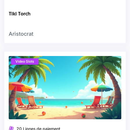
Tiki Torch
Aristocrat
Video Slots
20 Lignes de paiement