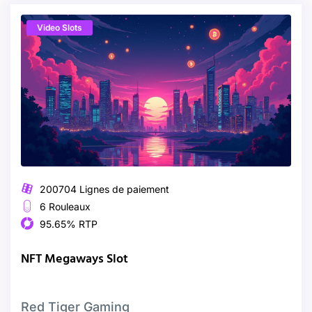
Video Slots
200704 Lignes de paiement
6 Rouleaux
95.65% RTP
NFT Megaways Slot
Red Tiger Gaming