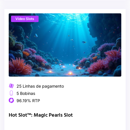
Video Slots
25 Linhas de pagamento
5 Bobinas
96.19% RTP
Hot Slot™: Magic Pearls Slot