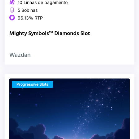
10 Linhas de pagamento
5 Bobinas
96.13% RTP
Mighty Symbols™ Diamonds Slot
Wazdan
Progressive Slots