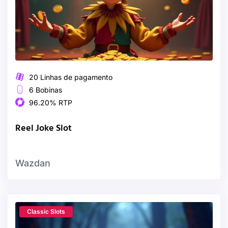
20 Linhas de pagamento
6 Bobinas
96.20% RTP
Reel Joke Slot
Wazdan
Classic Slots