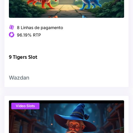
8 Linhas de pagamento
96.19% RTP
9 Tigers Slot
Wazdan
Video Slots