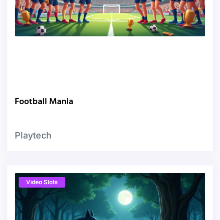
Football Mania
Playtech
Video Slots