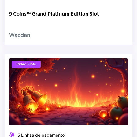
9 Coins™ Grand Platinum Edition Slot
Wazdan
Video Slots
5 Linhas de pagamento