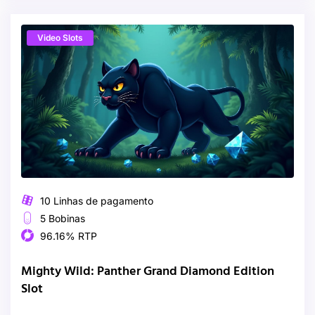
Video Slots
10 Linhas de pagamento
5 Bobinas
96.16% RTP
Mighty Wild: Panther Grand Diamond Edition
Slot