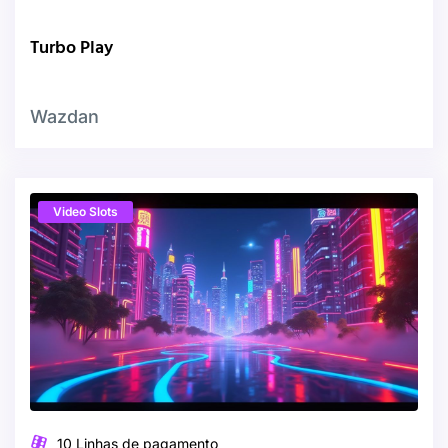
Turbo Play
Wazdan
Video Slots
10 Linhas de pagamento