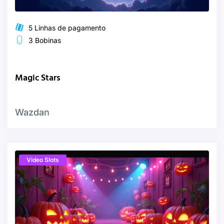
5 Linhas de pagamento
3 Bobinas
Magic Stars
Wazdan
Video Slots