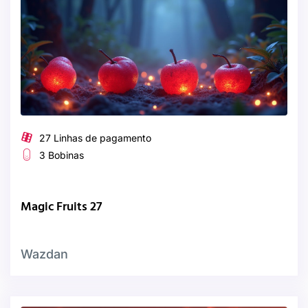
27 Linhas de pagamento
3 Bobinas
Magic Fruits 27
Wazdan