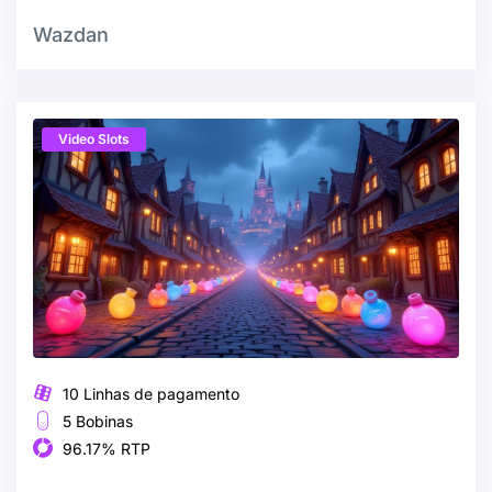
Wazdan
Video Slots
10 Linhas de pagamento
5 Bobinas
96.17% RTP