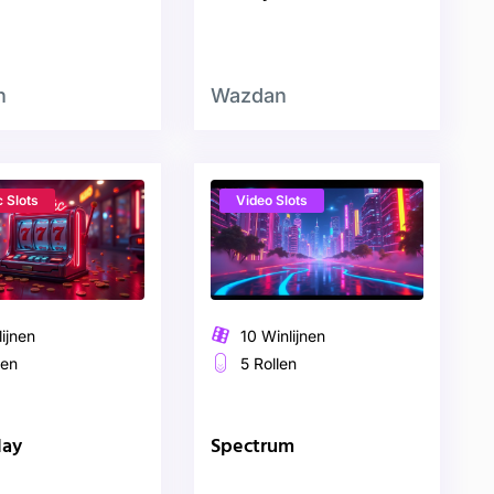
n
Wazdan
c Slots
Video Slots
ijnen
10 Winlijnen
len
5 Rollen
lay
Spectrum