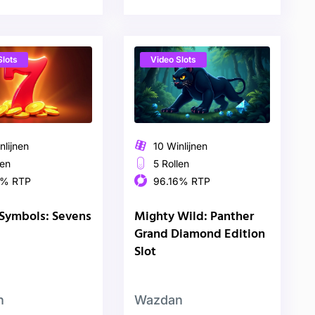
Slots
Video Slots
nlijnen
10 Winlijnen
len
5 Rollen
7% RTP
96.16% RTP
Symbols: Sevens
Mighty Wild: Panther
Grand Diamond Edition
Slot
n
Wazdan