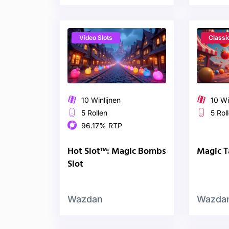
Video Slots
Classi
10 Winlijnen
10 Wi
5 Rollen
5 Rol
96.17% RTP
Hot Slot™: Magic Bombs
Magic T
Slot
Wazdan
Wazda