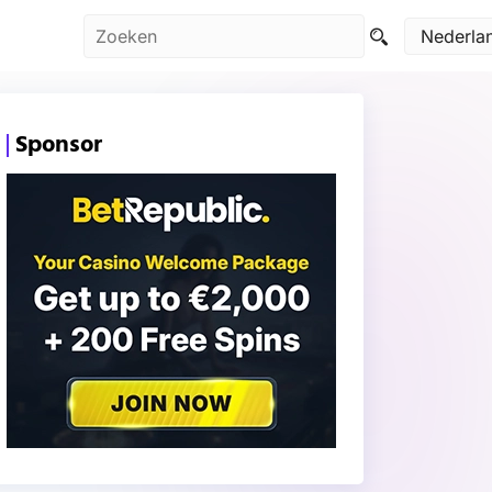
Sponsor