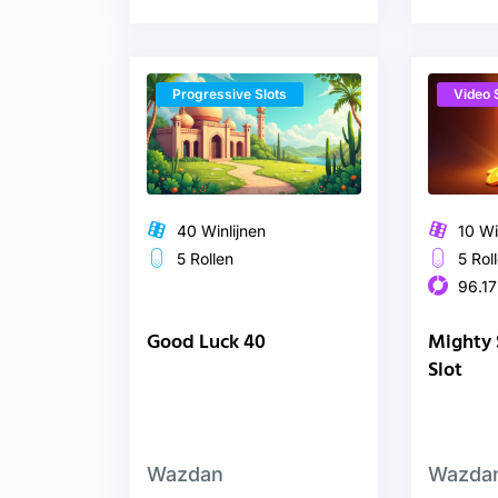
Progressive Slots
Video 
40 Winlijnen
10 Wi
5 Rollen
5 Rol
96.1
Good Luck 40
Mighty 
Slot
Wazdan
Wazda