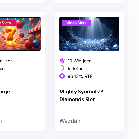
c Slots
Video Slots
nlijnen
10 Winlijnen
len
5 Rollen
96.13% RTP
arget
Mighty Symbols™
Diamonds Slot
n
Wazdan