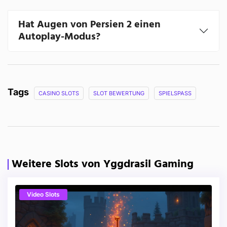
Hat Augen von Persien 2 einen
Autoplay-Modus?
Tags
CASINO SLOTS
SLOT BEWERTUNG
SPIELSPASS
Weitere Slots von Yggdrasil Gaming
Video Slots