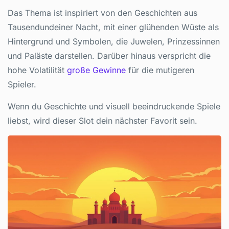
Das Thema ist inspiriert von den Geschichten aus
Tausendundeiner Nacht, mit einer glühenden Wüste als
Hintergrund und Symbolen, die Juwelen, Prinzessinnen
und Paläste darstellen. Darüber hinaus verspricht die
hohe Volatilität
große Gewinne
für die mutigeren
Spieler.
Wenn du Geschichte und visuell beeindruckende Spiele
liebst, wird dieser Slot dein nächster Favorit sein.