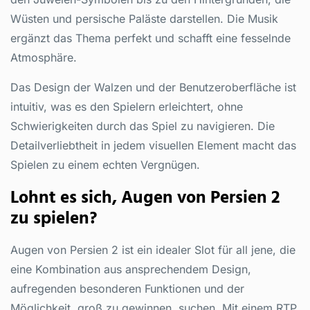
Wüsten und persische Paläste darstellen. Die Musik
ergänzt das Thema perfekt und schafft eine fesselnde
Atmosphäre.
Das Design der Walzen und der Benutzeroberfläche ist
intuitiv, was es den Spielern erleichtert, ohne
Schwierigkeiten durch das Spiel zu navigieren. Die
Detailverliebtheit in jedem visuellen Element macht das
Spielen zu einem echten Vergnügen.
Lohnt es sich, Augen von Persien 2
zu spielen?
Augen von Persien 2 ist ein idealer Slot für all jene, die
eine Kombination aus ansprechendem Design,
aufregenden besonderen Funktionen und der
Möglichkeit, groß zu gewinnen, suchen. Mit einem RTP