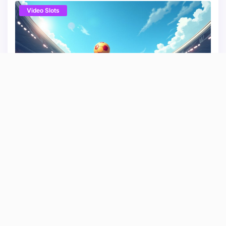
Video Slots
Bicicleta Slot
Video Slots