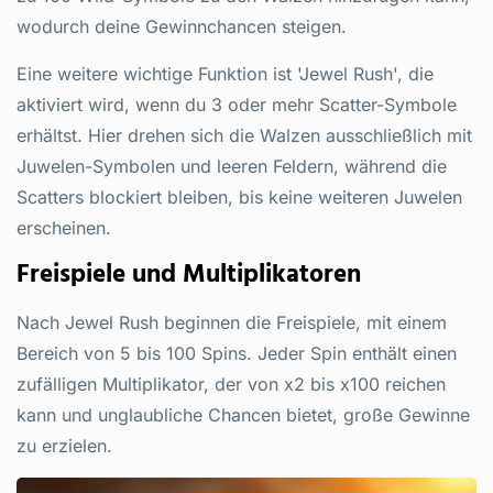
wodurch deine Gewinnchancen steigen.
Eine weitere wichtige Funktion ist 'Jewel Rush', die
aktiviert wird, wenn du 3 oder mehr Scatter-Symbole
erhältst. Hier drehen sich die Walzen ausschließlich mit
Juwelen-Symbolen und leeren Feldern, während die
Scatters blockiert bleiben, bis keine weiteren Juwelen
erscheinen.
Freispiele und Multiplikatoren
Nach Jewel Rush beginnen die Freispiele, mit einem
Bereich von 5 bis 100 Spins. Jeder Spin enthält einen
zufälligen Multiplikator, der von x2 bis x100 reichen
kann und unglaubliche Chancen bietet, große Gewinne
zu erzielen.