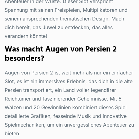
Abenteuer in der Wüste. Dieser Slot verspricht
Spannung mit seinen Freispielen, Multiplikatoren und
seinem ansprechenden thematischen Design. Mach
dich bereit, das Juwel zu entdecken, das alles
verändern könnte!
Was macht Augen von Persien 2
besonders?
Augen von Persien 2 ist weit mehr als nur ein einfacher
Slot; es ist ein immersives Erlebnis, das dich in die alte
Persien transportiert, ein Land voller legendärer
Reichtümer und faszinierender Geheimnisse. Mit 5
Walzen und 20 Gewinnlinien kombiniert dieses Spiel
detaillierte Grafiken, fesselnde Musik und innovative
Spielmechaniken, um ein unvergessliches Abenteuer zu
bieten.