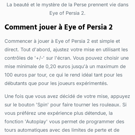
La beauté et le mystère de la Perse prennent vie dans
Eye of Persia 2.
Comment jouer à Eye of Persia 2
Commencer à jouer à Eye of Persia 2 est simple et
direct. Tout d'abord, ajustez votre mise en utilisant les
contrôles de '+/-' sur l'écran. Vous pouvez choisir une
mise minimale de 0,20 euros jusqu'à un maximum de
100 euros par tour, ce qui le rend idéal tant pour les
débutants que pour les joueurs expérimentés.
Une fois que vous avez décidé de votre mise, appuyez
sur le bouton 'Spin' pour faire tourner les rouleaux. Si
vous préférez une expérience plus détendue, la
fonction 'Autoplay' vous permet de programmer des
tours automatiques avec des limites de perte et de