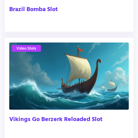
Brazil Bomba Slot
Video Slots
Vikings Go Berzerk Reloaded Slot