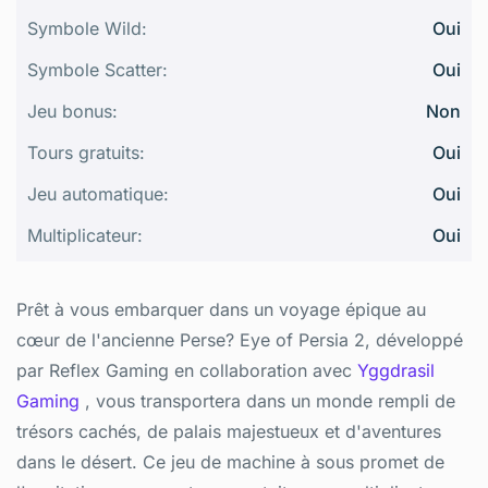
Symbole Wild:
Oui
Symbole Scatter:
Oui
Jeu bonus:
Non
Tours gratuits:
Oui
Jeu automatique:
Oui
Multiplicateur:
Oui
Prêt à vous embarquer dans un voyage épique au
cœur de l'ancienne Perse? Eye of Persia 2, développé
par Reflex Gaming en collaboration avec
Yggdrasil
Gaming
, vous transportera dans un monde rempli de
trésors cachés, de palais majestueux et d'aventures
dans le désert. Ce jeu de machine à sous promet de