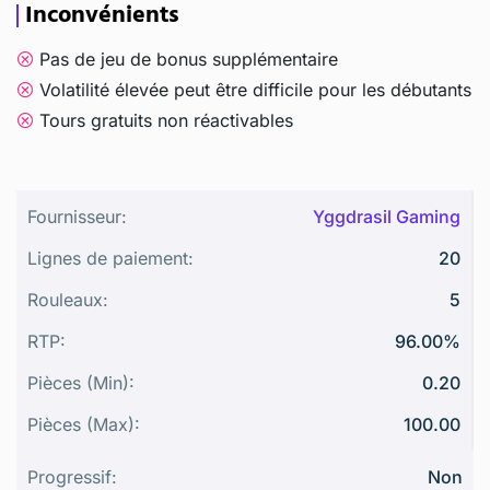
Inconvénients
Pas de jeu de bonus supplémentaire
Volatilité élevée peut être difficile pour les débutants
Tours gratuits non réactivables
Fournisseur:
Yggdrasil Gaming
Lignes de paiement:
20
Rouleaux:
5
RTP:
96.00%
Pièces (Min):
0.20
Pièces (Max):
100.00
Progressif:
Non