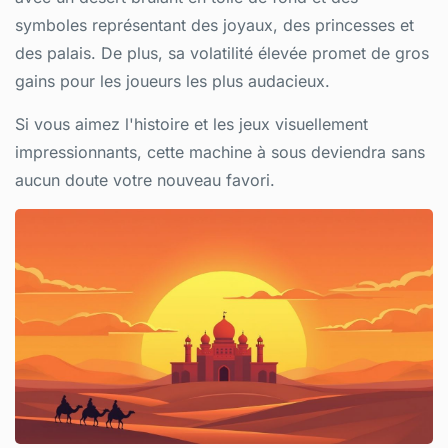
symboles représentant des joyaux, des princesses et
des palais. De plus, sa volatilité élevée promet de gros
gains pour les joueurs les plus audacieux.
Si vous aimez l'histoire et les jeux visuellement
impressionnants, cette machine à sous deviendra sans
aucun doute votre nouveau favori.