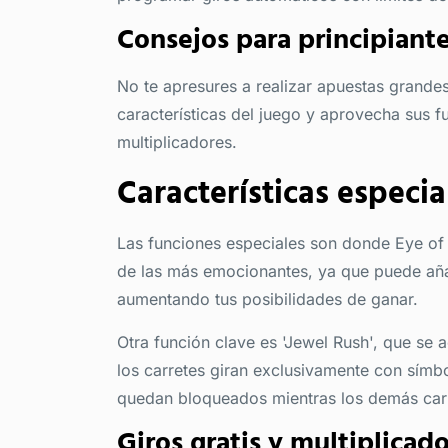
Consejos para principiant
No te apresures a realizar apuestas grandes 
características del juego y aprovecha sus f
multiplicadores.
Características especia
Las funciones especiales son donde Eye of P
de las más emocionantes, ya que puede añad
aumentando tus posibilidades de ganar.
Otra función clave es 'Jewel Rush', que se 
los carretes giran exclusivamente con símbo
quedan bloqueados mientras los demás carr
Giros gratis y multiplicad