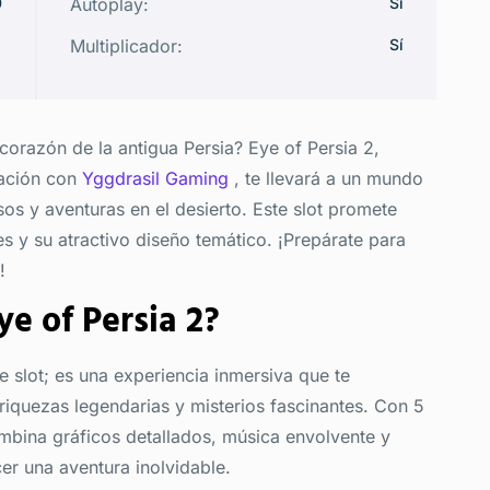
0
Autoplay:
Sí
Multiplicador:
Sí
 corazón de la antigua Persia? Eye of Persia 2,
ración con
Yggdrasil Gaming
, te llevará a un mundo
sos y aventuras en el desierto. Este slot promete
es y su atractivo diseño temático. ¡Prepárate para
!
e of Persia 2?
 slot; es una experiencia inmersiva que te
e riquezas legendarias y misterios fascinantes. Con 5
ombina gráficos detallados, música envolvente y
r una aventura inolvidable.