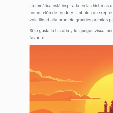
La temática está inspirada en las historias
como telón de fondo y símbolos que repres
volatilidad alta promete grandes premios p
Si te gusta la historia y los juegos visualm
favorito.