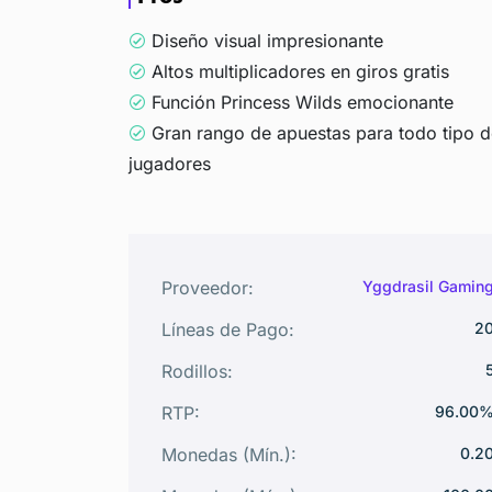
Diseño visual impresionante
Altos multiplicadores en giros gratis
Función Princess Wilds emocionante
Gran rango de apuestas para todo tipo d
jugadores
Proveedor:
Yggdrasil Gamin
Líneas de Pago:
2
Rodillos:
RTP:
96.00
Monedas (Mín.):
0.2