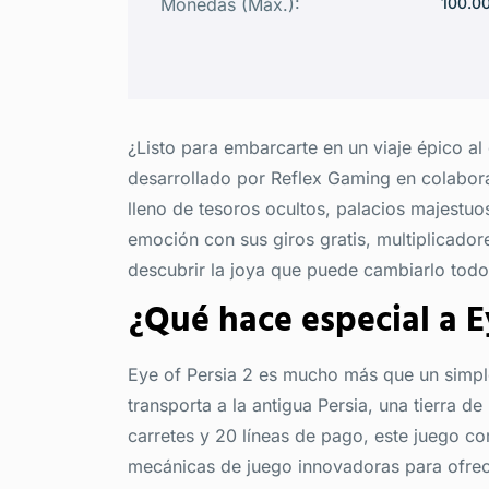
Monedas (Máx.):
100.0
¿Listo para embarcarte en un viaje épico al
desarrollado por Reflex Gaming en colabo
lleno de tesoros ocultos, palacios majestuo
emoción con sus giros gratis, multiplicador
descubrir la joya que puede cambiarlo todo
¿Qué hace especial a Ey
Eye of Persia 2 es mucho más que un simple
transporta a la antigua Persia, una tierra d
carretes y 20 líneas de pago, este juego c
mecánicas de juego innovadoras para ofrece