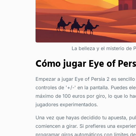
La belleza y el misterio de 
Cómo jugar Eye of Pers
Empezar a jugar Eye of Persia 2 es sencillo 
controles de '+/-' en la pantalla. Puedes e
máximo de 100 euros por giro, lo que lo ha
jugadores experimentados.
Una vez que hayas decidido tu apuesta, puls
comiencen a girar. Si prefieres una experien
programar giros automáticos con límites de