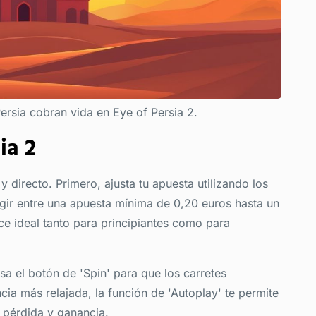
Persia cobran vida en Eye of Persia 2.
ia 2
y directo. Primero, ajusta tu apuesta utilizando los
legir entre una apuesta mínima de 0,20 euros hasta un
ce ideal tanto para principiantes como para
a el botón de 'Spin' para que los carretes
cia más relajada, la función de 'Autoplay' te permite
 pérdida y ganancia.