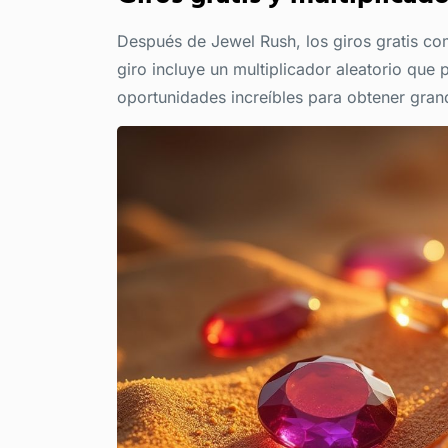
Después de Jewel Rush, los giros gratis co
giro incluye un multiplicador aleatorio que
oportunidades increíbles para obtener gran