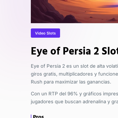
Video Slots
Eye of Persia 2 Slo
Eye of Persia 2 es un slot de alta volat
giros gratis, multiplicadores y funcio
Rush para maximizar las ganancias.
Con un RTP del 96% y gráficos impres
jugadores que buscan adrenalina y gr
Pros