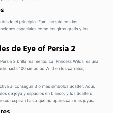
es
desde el principio. Familiarízate con las
unciones especiales como los giros gratis y los
les de Eye of Persia 2
ersia 2 brilla realmente. La 'Princess Wilds' es una
ir hasta 100 símbolos Wild en los carretes,
activa al conseguir 3 o más símbolos Scatter. Aquí,
los de joya y espacios en blanco, y los Scatters
etes respiran hasta que no aparezcan más joyas.
ores