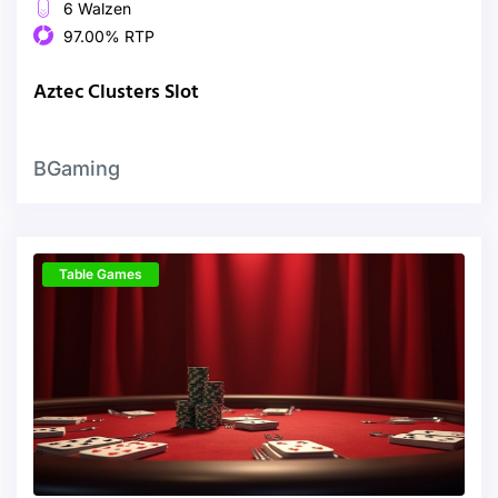
6 Walzen
97.00% RTP
Aztec Clusters Slot
BGaming
Table Games