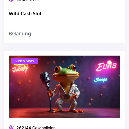
Wild Cash Slot
BGaming
Video Slots
262144 Gewinnlinien