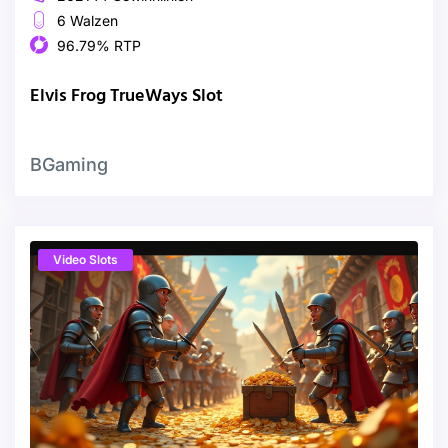
6 Walzen
96.79% RTP
Elvis Frog TrueWays Slot
BGaming
Video Slots