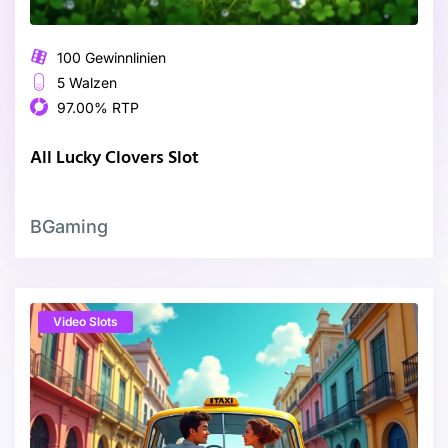
100 Gewinnlinien
5 Walzen
97.00% RTP
All Lucky Clovers Slot
BGaming
Video Slots