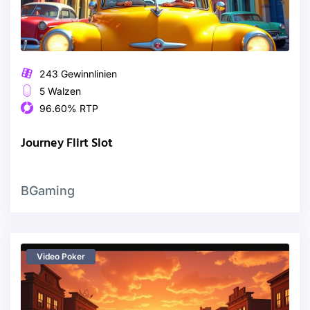
243 Gewinnlinien
5 Walzen
96.60% RTP
Journey Flirt Slot
BGaming
Video Poker