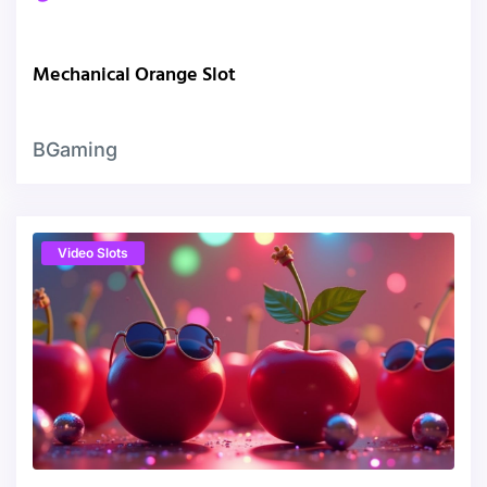
Mechanical Orange Slot
BGaming
Video Slots