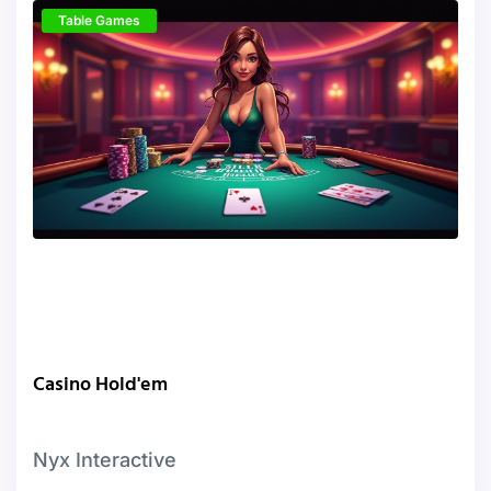
Table Games
Casino Hold'em
Nyx Interactive