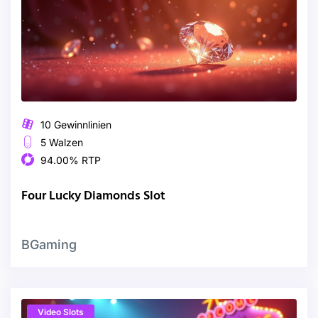
10 Gewinnlinien
5 Walzen
94.00% RTP
Four Lucky Diamonds Slot
BGaming
Video Slots