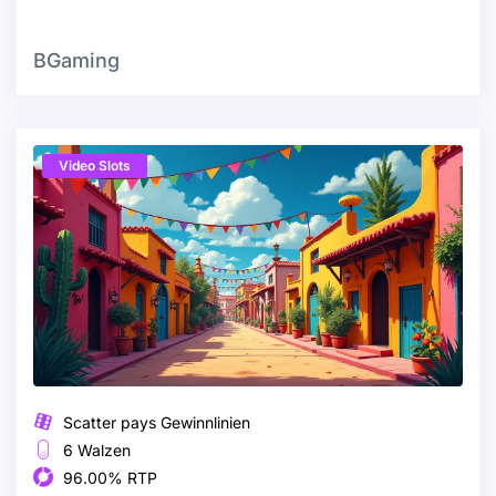
BGaming
Video Slots
Scatter pays Gewinnlinien
6 Walzen
96.00% RTP