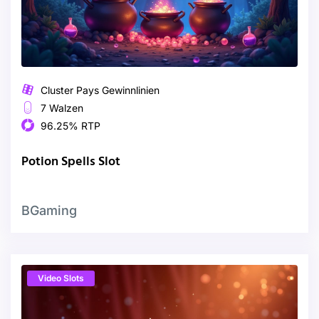
Cluster Pays Gewinnlinien
7 Walzen
96.25% RTP
Potion Spells Slot
BGaming
Video Slots