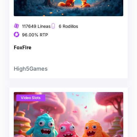
117649 Líneas
6 Rodillos
96.00% RTP
FoxFire
High5Games
Video Slots