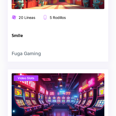
20 Líneas
5 Rodillos
Smile
Fuga Gaming
Video Slots