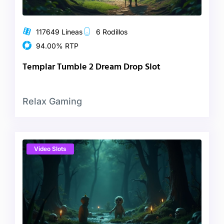
117649 Líneas
6 Rodillos
94.00% RTP
Templar Tumble 2 Dream Drop Slot
Relax Gaming
Video Slots