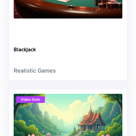
Blackjack
Realistic Games
Video Slots