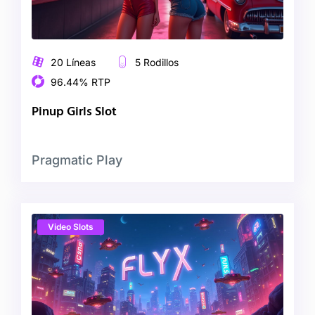
20 Líneas
5 Rodillos
96.44% RTP
Pinup Girls Slot
Pragmatic Play
Video Slots