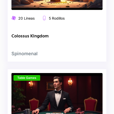
20 Líneas
5 Rodillos
Colossus Kingdom
Spinomenal
Table Games