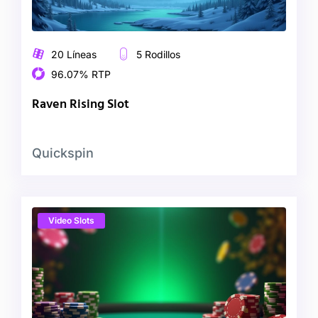
20 Líneas
5 Rodillos
96.07% RTP
Raven Rising Slot
Quickspin
Video Slots