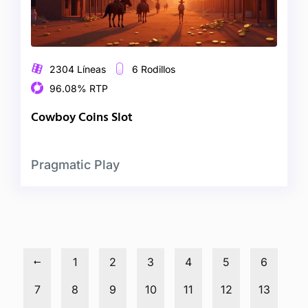
2304 Líneas
6 Rodillos
96.08% RTP
Cowboy Coins Slot
Pragmatic Play
1
2
3
4
5
6
7
8
9
10
11
12
13