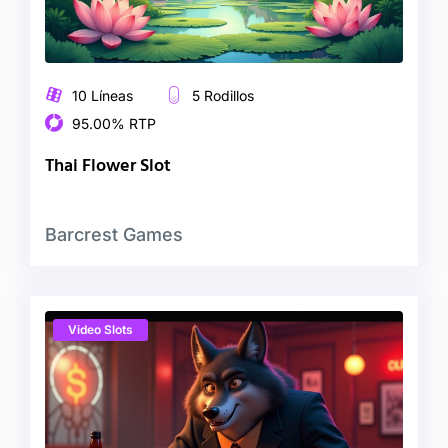
10 Líneas
5 Rodillos
95.00% RTP
Thai Flower Slot
Barcrest Games
Video Slots