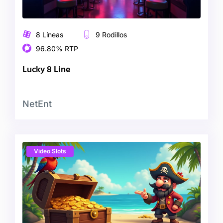
8 Líneas
9 Rodillos
96.80% RTP
Lucky 8 Line
NetEnt
Video Slots