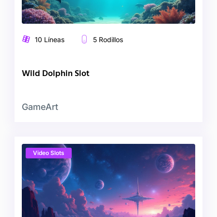
10 Líneas
5 Rodillos
Wild Dolphin Slot
GameArt
Video Slots