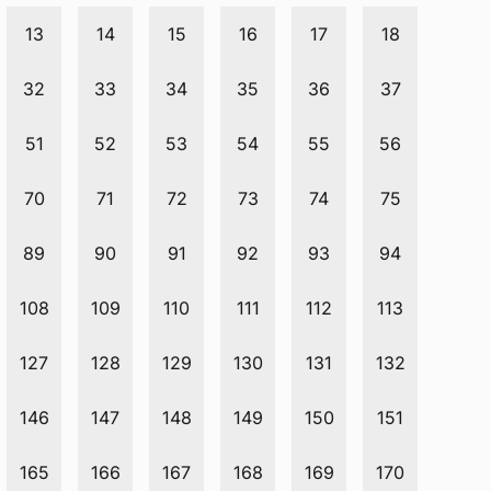
13
14
15
16
17
18
32
33
34
35
36
37
51
52
53
54
55
56
70
71
72
73
74
75
89
90
91
92
93
94
108
109
110
111
112
113
127
128
129
130
131
132
146
147
148
149
150
151
165
166
167
168
169
170