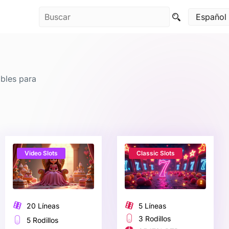
bles para
Video Slots
Classic Slots
20 Líneas
5 Líneas
3 Rodillos
5 Rodillos