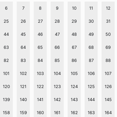
6
7
8
9
10
11
12
25
26
27
28
29
30
31
44
45
46
47
48
49
50
63
64
65
66
67
68
69
82
83
84
85
86
87
88
101
102
103
104
105
106
107
120
121
122
123
124
125
126
139
140
141
142
143
144
145
158
159
160
161
162
163
164