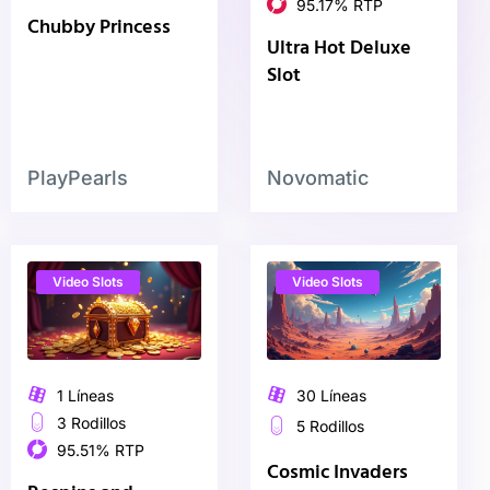
95.17% RTP
Chubby Princess
Ultra Hot Deluxe
Slot
PlayPearls
Novomatic
Video Slots
Video Slots
1 Líneas
30 Líneas
3 Rodillos
5 Rodillos
95.51% RTP
Cosmic Invaders