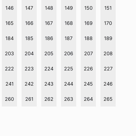
146
147
148
149
150
151
165
166
167
168
169
170
184
185
186
187
188
189
203
204
205
206
207
208
222
223
224
225
226
227
241
242
243
244
245
246
260
261
262
263
264
265