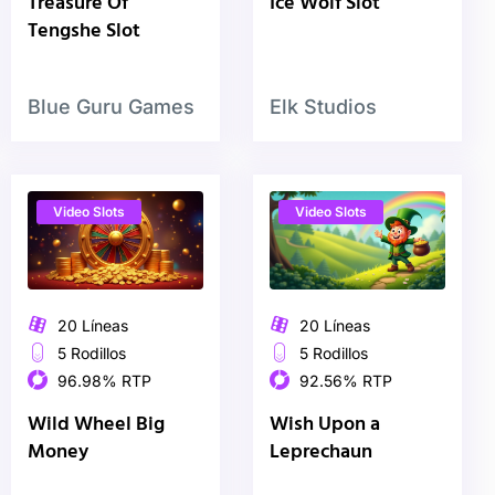
Treasure Of
Ice Wolf Slot
Tengshe Slot
Blue Guru Games
Elk Studios
Video Slots
Video Slots
20 Líneas
20 Líneas
5 Rodillos
5 Rodillos
96.98% RTP
92.56% RTP
Wild Wheel Big
Wish Upon a
Money
Leprechaun