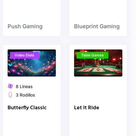
Push Gaming
Blueprint Gaming
Video Slots
Table Games
8 Líneas
3 Rodillos
Butterfly Classic
Let it Ride