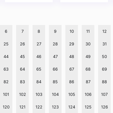
6
7
8
9
10
11
12
25
26
27
28
29
30
31
44
45
46
47
48
49
50
63
64
65
66
67
68
69
82
83
84
85
86
87
88
101
102
103
104
105
106
107
120
121
122
123
124
125
126