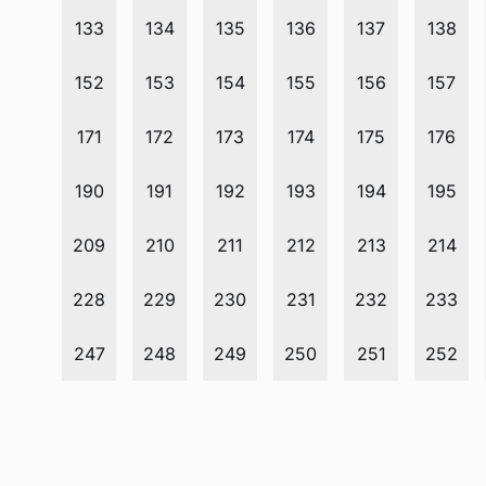
133
134
135
136
137
138
152
153
154
155
156
157
171
172
173
174
175
176
190
191
192
193
194
195
209
210
211
212
213
214
228
229
230
231
232
233
247
248
249
250
251
252