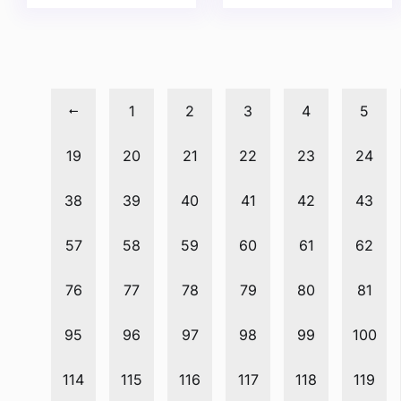
1
2
3
4
5
19
20
21
22
23
24
38
39
40
41
42
43
57
58
59
60
61
62
76
77
78
79
80
81
95
96
97
98
99
100
114
115
116
117
118
119