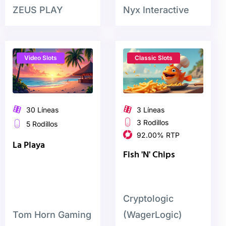
ZEUS PLAY
Nyx Interactive
Video Slots
Classic Slots
30 Líneas
3 Líneas
3 Rodillos
5 Rodillos
92.00% RTP
La Playa
Fish 'N' Chips
Cryptologic
Tom Horn Gaming
(WagerLogic)