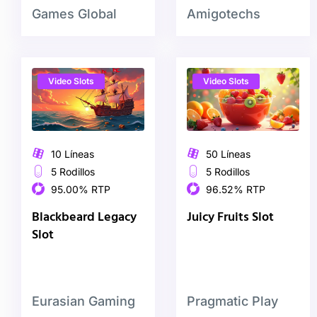
Games Global
Amigotechs
Video Slots
Video Slots
10 Líneas
50 Líneas
5 Rodillos
5 Rodillos
95.00% RTP
96.52% RTP
Blackbeard Legacy
Juicy Fruits Slot
Slot
Eurasian Gaming
Pragmatic Play