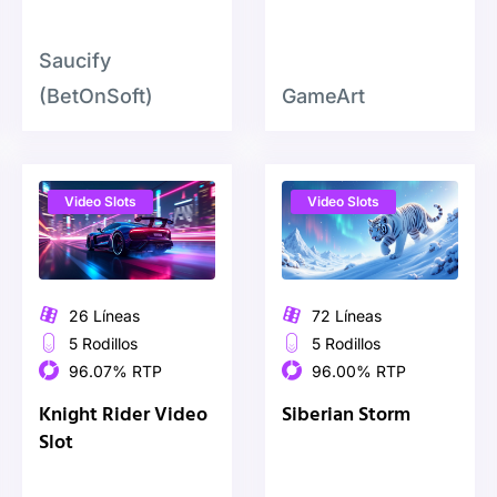
Saucify
(BetOnSoft)
GameArt
Video Slots
Video Slots
26 Líneas
72 Líneas
5 Rodillos
5 Rodillos
96.07% RTP
96.00% RTP
Knight Rider Video
Siberian Storm
Slot