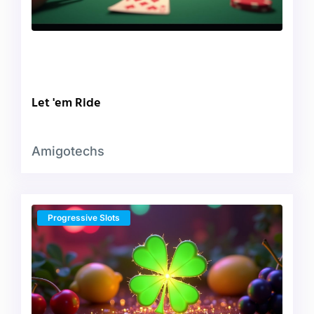
Let 'em Ride
Amigotechs
Progressive Slots