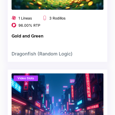
1 Líneas
3 Rodillos
96.00% RTP
Gold and Green
Dragonfish (Random Logic)
Video Slots