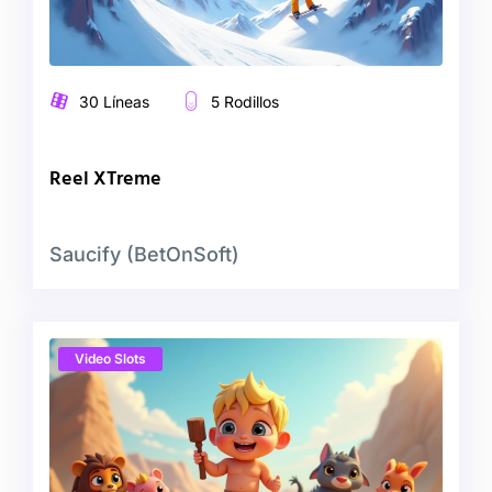
30 Líneas
5 Rodillos
Reel XTreme
Saucify (BetOnSoft)
Video Slots