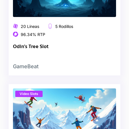
20 Líneas
5 Rodillos
96.34% RTP
Odin's Tree Slot
GameBeat
Video Slots