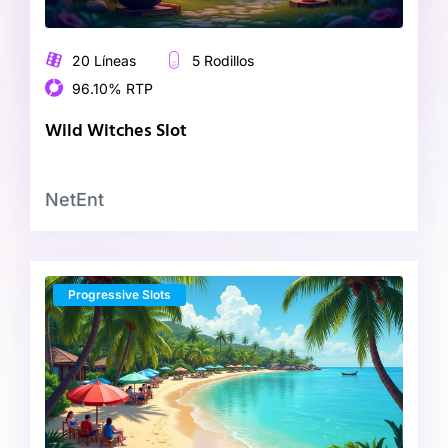
20 Líneas
5 Rodillos
96.10% RTP
Wild Witches Slot
NetEnt
Progressive Slots