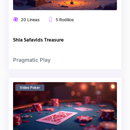
20 Líneas
5 Rodillos
Shia Safavids Treasure
Pragmatic Play
Video Poker