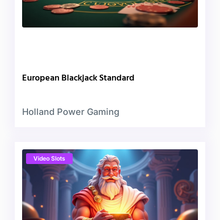
European Blackjack Standard
Holland Power Gaming
Video Slots