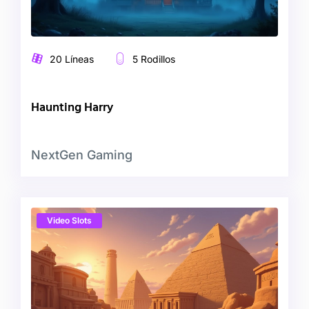
20 Líneas
5 Rodillos
Haunting Harry
NextGen Gaming
Video Slots