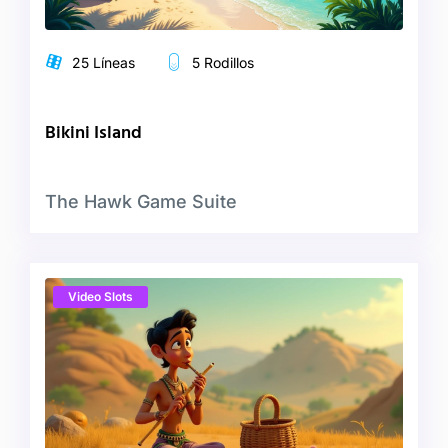
25 Líneas
5 Rodillos
Bikini Island
The Hawk Game Suite
Video Slots