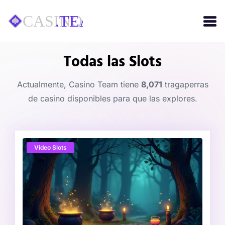
Todas las Slots
Actualmente, Casino Team tiene
8,071
tragaperras
de casino disponibles para que las explores.
Video Slots