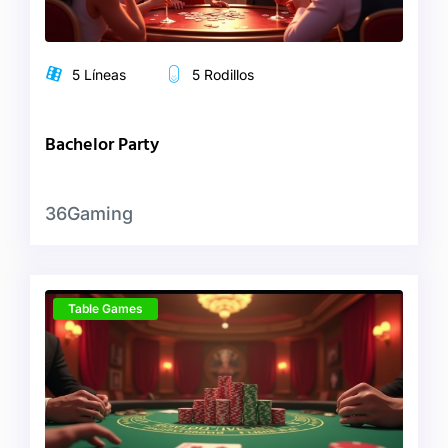
5 Líneas
5 Rodillos
Bachelor Party
36Gaming
Table Games