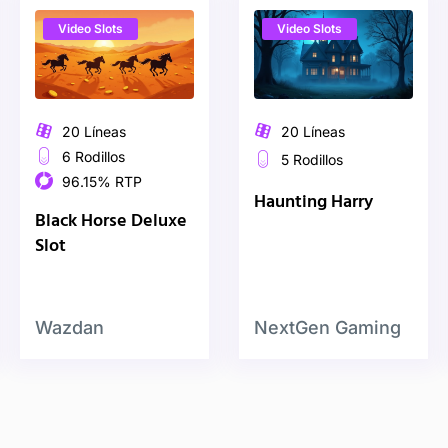
Video Slots
Video Slots
20 Líneas
20 Líneas
6 Rodillos
5 Rodillos
96.15% RTP
Haunting Harry
Black Horse Deluxe
Slot
Wazdan
NextGen Gaming