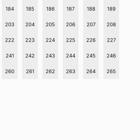
184
185
186
187
188
189
203
204
205
206
207
208
222
223
224
225
226
227
241
242
243
244
245
246
260
261
262
263
264
265