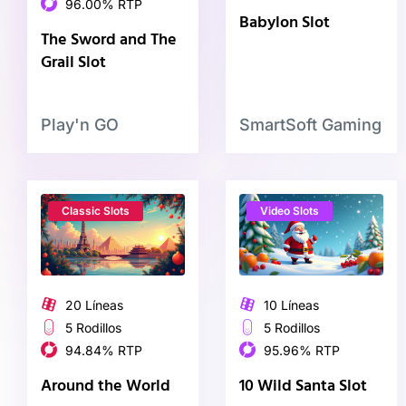
96.00% RTP
Babylon Slot
The Sword and The
Grail Slot
Play'n GO
SmartSoft Gaming
Classic Slots
Video Slots
20 Líneas
10 Líneas
5 Rodillos
5 Rodillos
94.84% RTP
95.96% RTP
Around the World
10 Wild Santa Slot