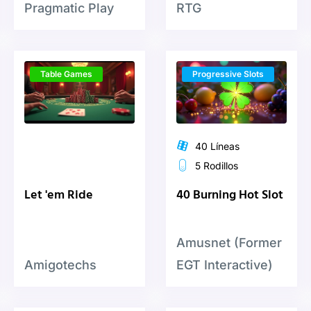
Pragmatic Play
RTG
Table Games
Progressive Slots
40 Líneas
5 Rodillos
Let 'em Ride
40 Burning Hot Slot
Amusnet (Former
Amigotechs
EGT Interactive)