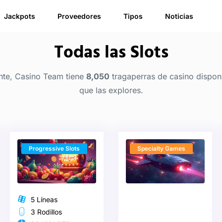
Jackpots
Proveedores
Tipos
Noticias
Todas las Slots
nte, Casino Team tiene
8,050
tragaperras de casino dispon
que las explores.
Progressive Slots
Specialty Games
5 Líneas
3 Rodillos