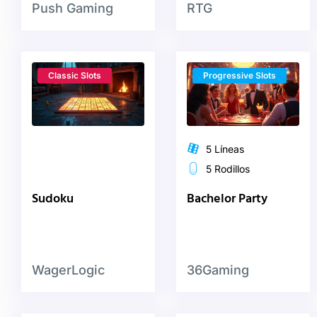
Push Gaming
RTG
Classic Slots
Progressive Slots
5 Líneas
5 Rodillos
Sudoku
Bachelor Party
WagerLogic
36Gaming