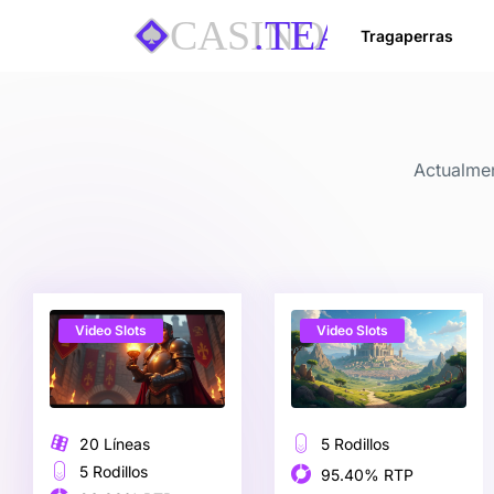
Tragaperras
Actualme
Video Slots
Video Slots
20 Líneas
5 Rodillos
5 Rodillos
95.40% RTP