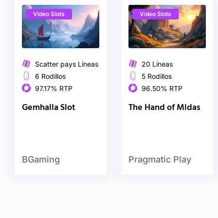
Video Slots
Video Slots
Scatter pays Líneas
20 Líneas
6 Rodillos
5 Rodillos
97.17% RTP
96.50% RTP
Gemhalla Slot
The Hand of Midas
BGaming
Pragmatic Play