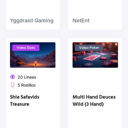
Yggdrasil Gaming
NetEnt
Video Slots
Video Poker
20 Líneas
5 Rodillos
Shia Safavids
Multi Hand Deuces
Treasure
Wild (3 Hand)