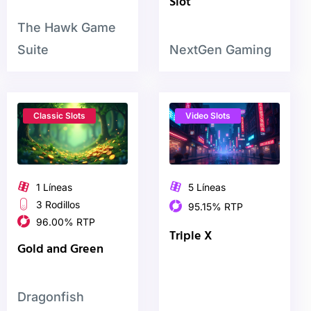
Slot
The Hawk Game
Suite
NextGen Gaming
Classic Slots
Video Slots
1 Líneas
5 Líneas
3 Rodillos
95.15% RTP
96.00% RTP
Triple X
Gold and Green
Dragonfish