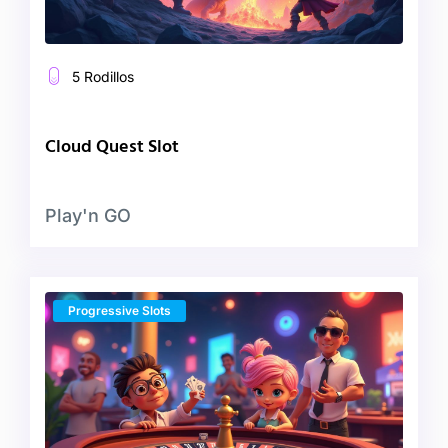
5 Rodillos
Cloud Quest Slot
Play'n GO
Progressive Slots