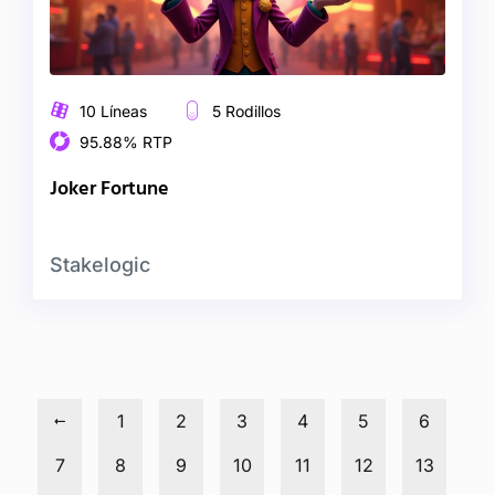
10 Líneas
5 Rodillos
95.88% RTP
Joker Fortune
Stakelogic
1
2
3
4
5
6
7
8
9
10
11
12
13