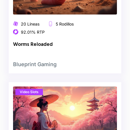
20 Líneas
5 Rodillos
92.01% RTP
Worms Reloaded
Blueprint Gaming
Video Slots