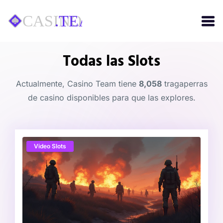
Todas las Slots
Actualmente, Casino Team tiene
8,058
tragaperras
de casino disponibles para que las explores.
Video Slots