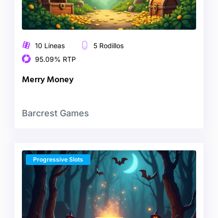
10 Líneas
5 Rodillos
95.09% RTP
Merry Money
Barcrest Games
Progressive Slots