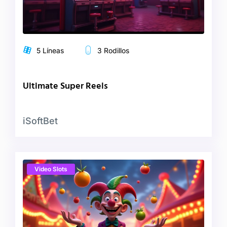
5 Líneas
3 Rodillos
Ultimate Super Reels
iSoftBet
Video Slots