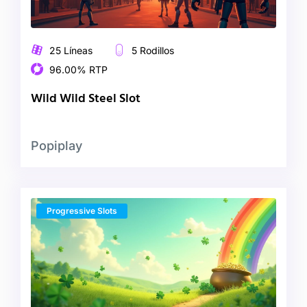
25 Líneas
5 Rodillos
96.00% RTP
Wild Wild Steel Slot
Popiplay
Progressive Slots