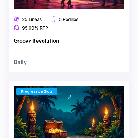
25 Líneas
5 Rodillos
95.00% RTP
Groovy Revolution
Bally
Progressive Slots