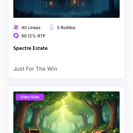
40 Líneas
5 Rodillos
96.12% RTP
Spectre Estate
Just For The Win
Video Slots