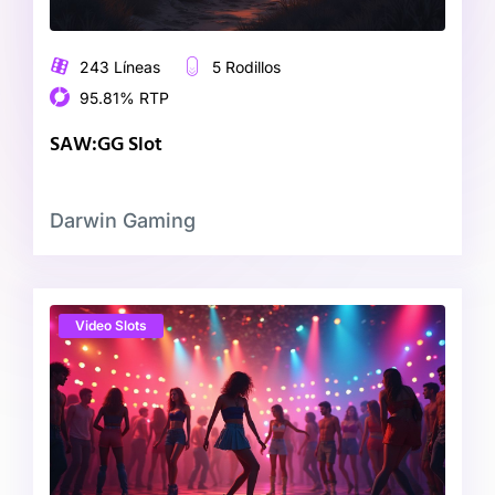
243 Líneas
5 Rodillos
95.81% RTP
SAW:GG Slot
Darwin Gaming
Video Slots