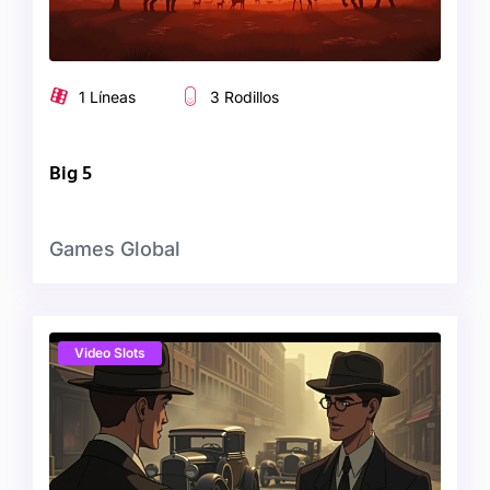
1 Líneas
3 Rodillos
Big 5
Games Global
Video Slots