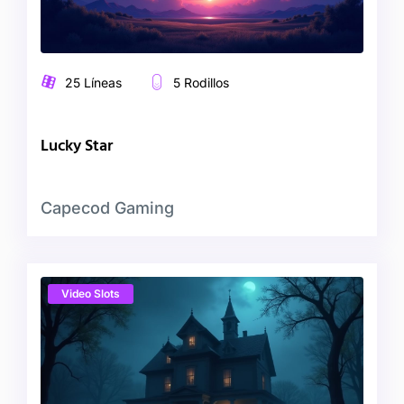
25 Líneas
5 Rodillos
Lucky Star
Capecod Gaming
Video Slots