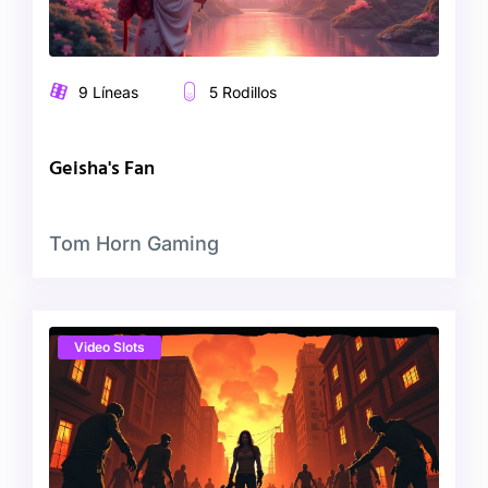
9 Líneas
5 Rodillos
Geisha's Fan
Tom Horn Gaming
Video Slots