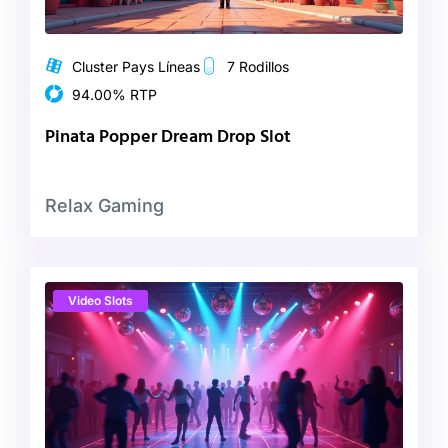
Cluster Pays Líneas
7 Rodillos
94.00% RTP
Pinata Popper Dream Drop Slot
Relax Gaming
Video Slots