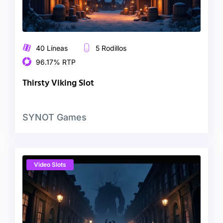
40 Líneas
5 Rodillos
96.17% RTP
Thirsty Viking Slot
SYNOT Games
Video Slots