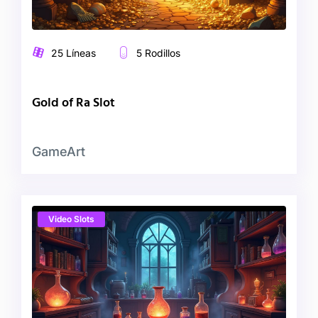
25 Líneas
5 Rodillos
Gold of Ra Slot
GameArt
Video Slots