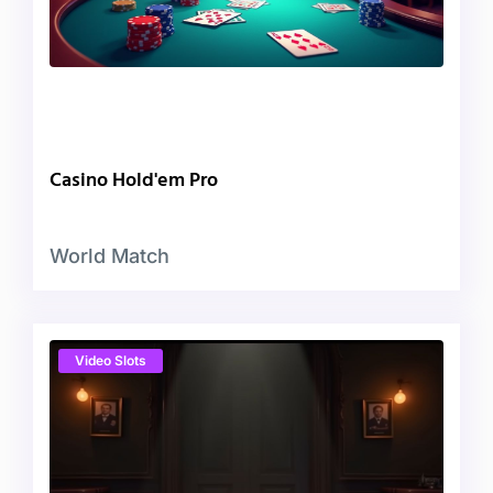
Casino Hold'em Pro
World Match
Video Slots