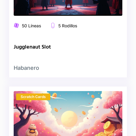
50 Líneas
5 Rodillos
Jugglenaut Slot
Habanero
Scratch Cards