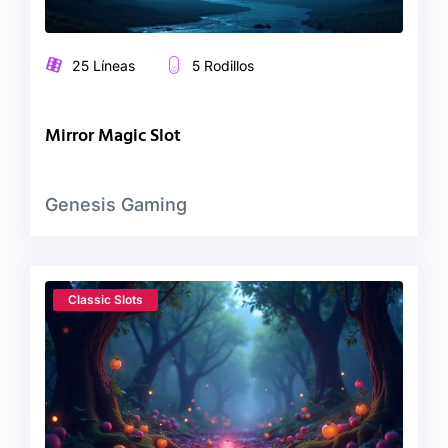
25 Líneas
5 Rodillos
Mirror Magic Slot
Genesis Gaming
Classic Slots