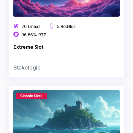
20 Líneas
5 Rodillos
96.56% RTP
Extreme Slot
Stakelogic
Classic Slots