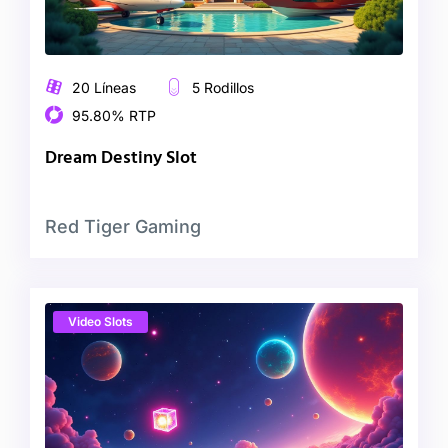
20 Líneas
5 Rodillos
95.80% RTP
Dream Destiny Slot
Red Tiger Gaming
Video Slots