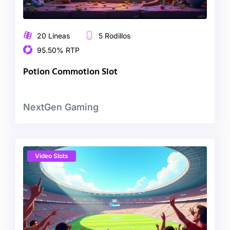
20 Líneas
5 Rodillos
95.50% RTP
Potion Commotion Slot
NextGen Gaming
Video Slots