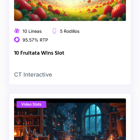
10 Líneas
5 Rodillos
95.57% RTP
10 Fruitata Wins Slot
CT Interactive
Video Slots