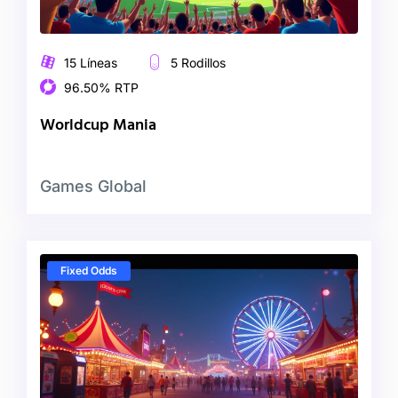
15 Líneas
5 Rodillos
96.50% RTP
Worldcup Mania
Games Global
Fixed Odds