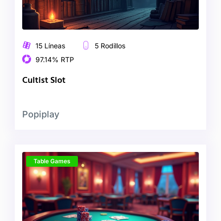
15 Líneas
5 Rodillos
97.14% RTP
Cultist Slot
Popiplay
Table Games