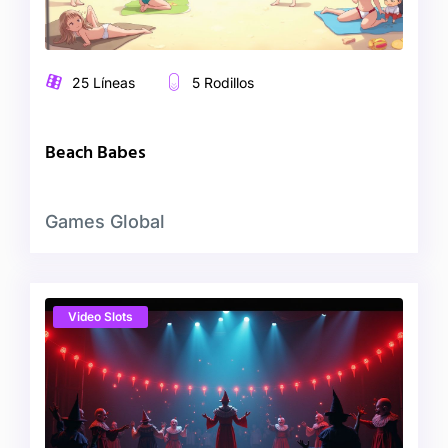
25 Líneas
5 Rodillos
Beach Babes
Games Global
Video Slots