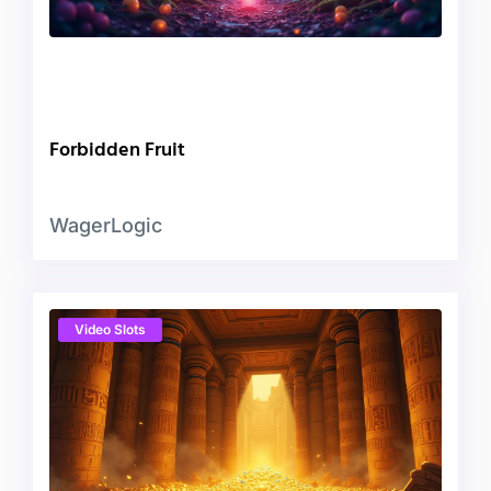
Forbidden Fruit
WagerLogic
Video Slots