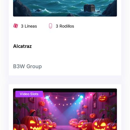
3 Líneas
3 Rodillos
Alcatraz
B3W Group
Video Slots