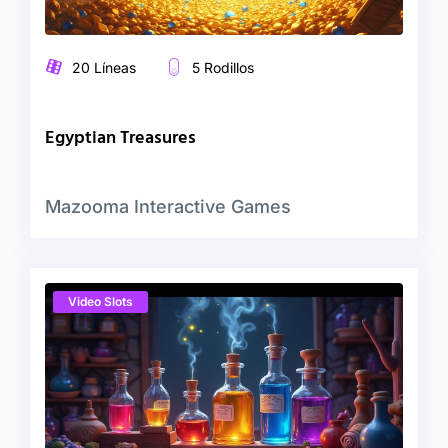
20 Líneas
5 Rodillos
Egyptian Treasures
Mazooma Interactive Games
Video Slots