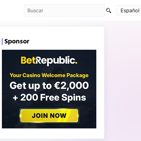
Sponsor