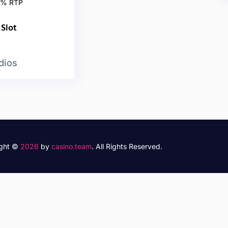
0% RTP
 Slot
dios
ight ©
2026
by
casino.team
. All Rights Reserved.