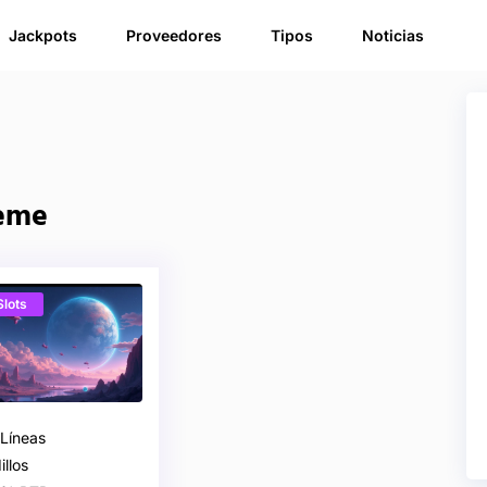
Jackpots
Proveedores
Tipos
Noticias
heme
Slots
Líneas
llos