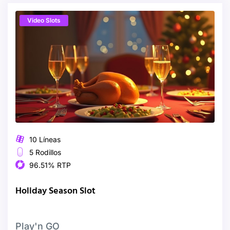
Video Slots
10 Líneas
5 Rodillos
96.51% RTP
Holiday Season Slot
Play'n GO