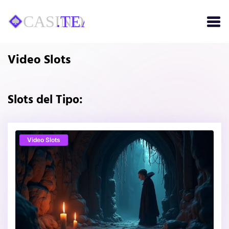
Video Slots
Slots del Tipo:
Video Slots