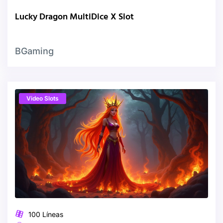
Lucky Dragon MultiDice X Slot
BGaming
Video Slots
100 Líneas