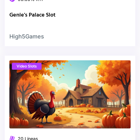
Genie's Palace Slot
High5Games
Video Slots
20 Líneas