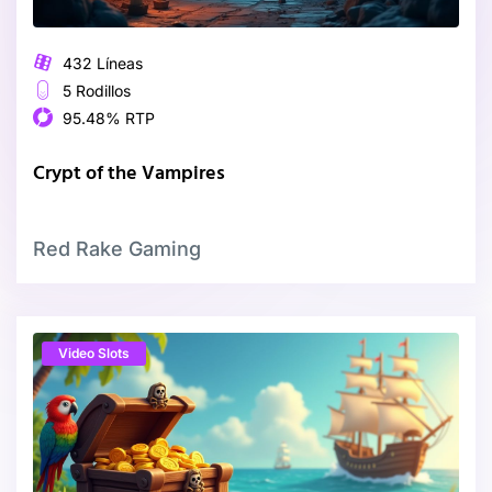
432 Líneas
5 Rodillos
95.48% RTP
Crypt of the Vampires
Red Rake Gaming
Video Slots