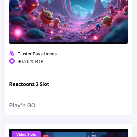
Cluster Pays Líneas
96.20% RTP
Reactoonz 2 Slot
Play'n GO
Video Slots