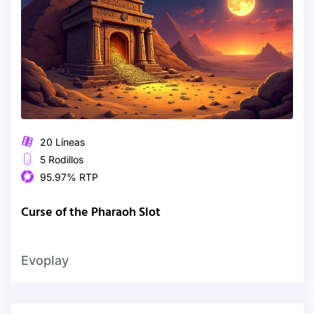
20 Líneas
5 Rodillos
95.97% RTP
Curse of the Pharaoh Slot
Evoplay