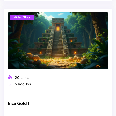
Video Slots
20 Líneas
5 Rodillos
Inca Gold II