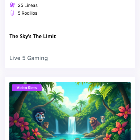
25 Líneas
5 Rodillos
The Sky's The Limit
Live 5 Gaming
Video Slots