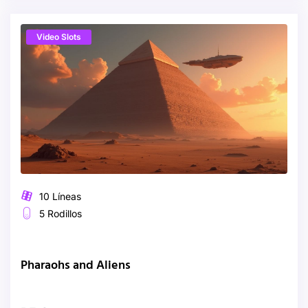
Video Slots
10 Líneas
5 Rodillos
Pharaohs and Aliens