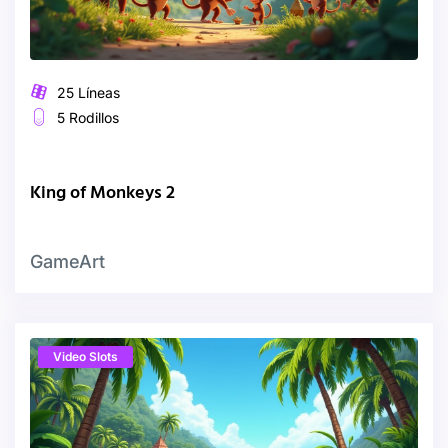
25 Líneas
5 Rodillos
King of Monkeys 2
GameArt
Video Slots