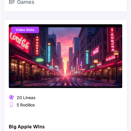
BF Games
Video Slots
20 Líneas
5 Rodillos
Big Apple Wins