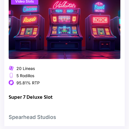
Video Slots
20 Líneas
5 Rodillos
95.81% RTP
Super 7 Deluxe Slot
Spearhead Studios