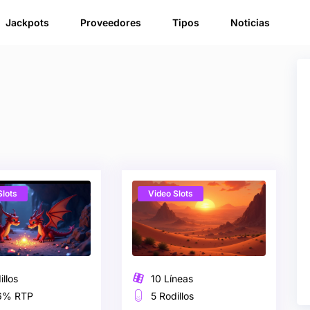
Jackpots
Proveedores
Tipos
Noticias
Slots
Video Slots
llos
10 Líneas
6% RTP
5 Rodillos