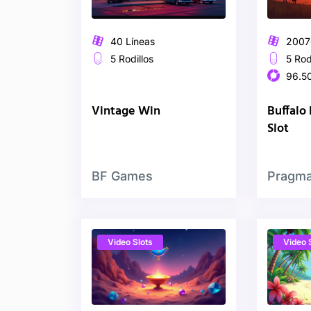
40 Líneas
20070
5 Rodillos
5 Rodi
96.5
Vintage Win
Buffalo
Slot
BF Games
Pragma
Video Slots
Video 