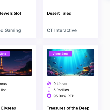
Jewels Slot
Desert Tales
od Gaming
CT Interactive
Slots
Video Slots
neas
9 Líneas
llos
5 Rodillos
95.00% RTP
 Elysees
Treasures of the Deep