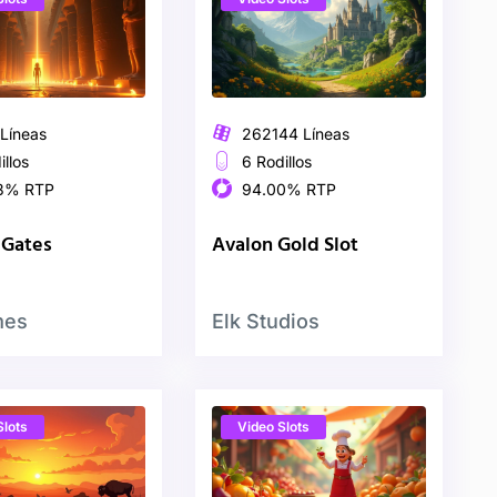
Líneas
262144 Líneas
llos
6 Rodillos
3% RTP
94.00% RTP
 Gates
Avalon Gold Slot
mes
Elk Studios
Slots
Video Slots