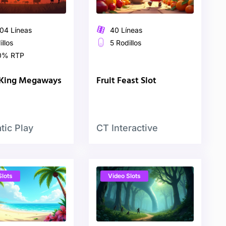
4 Líneas
40 Líneas
llos
5 Rodillos
0% RTP
 King Megaways
Fruit Feast Slot
tic Play
CT Interactive
Slots
Video Slots