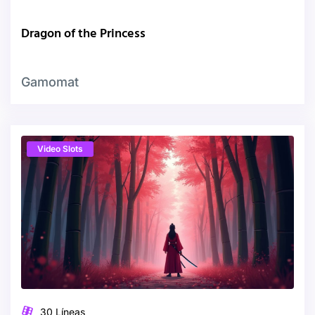
Dragon of the Princess
Gamomat
Video Slots
30 Líneas