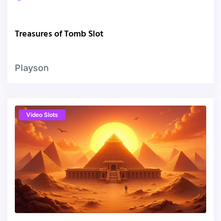
Treasures of Tomb Slot
Playson
Video Slots