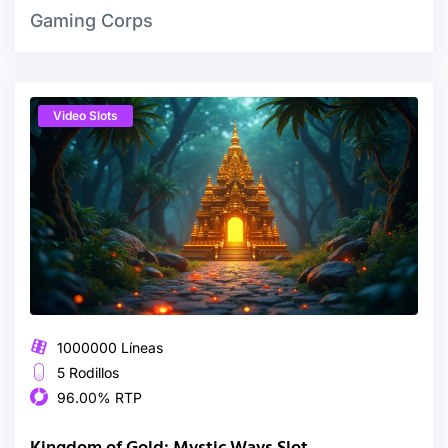
Gaming Corps
Video Slots
1000000 Líneas
5 Rodillos
96.00% RTP