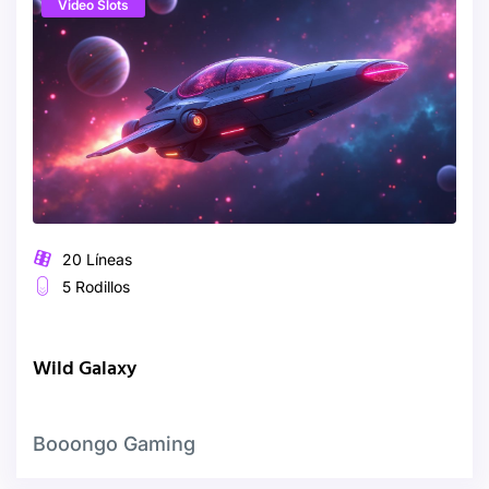
Video Slots
20 Líneas
5 Rodillos
Wild Galaxy
Booongo Gaming