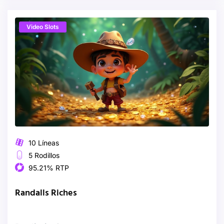
Video Slots
10 Líneas
5 Rodillos
95.21% RTP
Randalls Riches