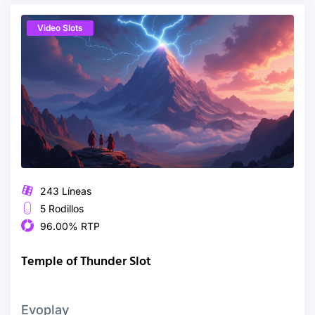
Video Slots
243 Líneas
5 Rodillos
96.00% RTP
Temple of Thunder Slot
Evoplay