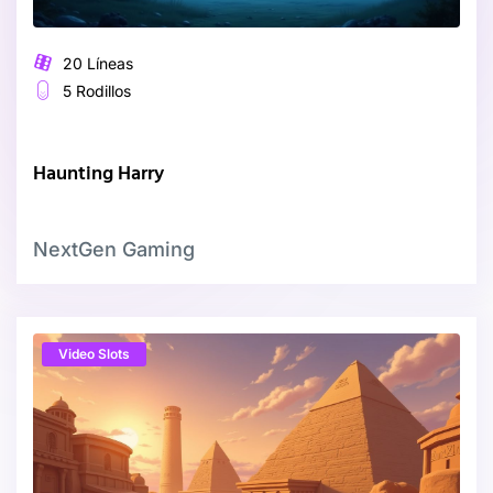
20 Líneas
5 Rodillos
Haunting Harry
NextGen Gaming
Video Slots