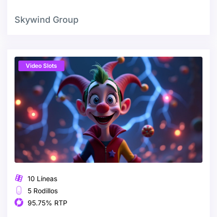
Skywind Group
Video Slots
10 Líneas
5 Rodillos
95.75% RTP