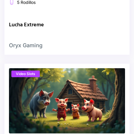
5 Rodillos
Lucha Extreme
Oryx Gaming
Video Slots