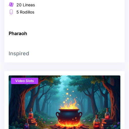
20 Líneas
5 Rodillos
Pharaoh
Inspired
Video Slots