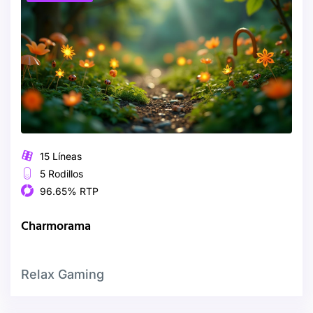
15 Líneas
5 Rodillos
96.65% RTP
Charmorama
Relax Gaming