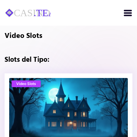
Video Slots
Slots del Tipo:
Video Slots