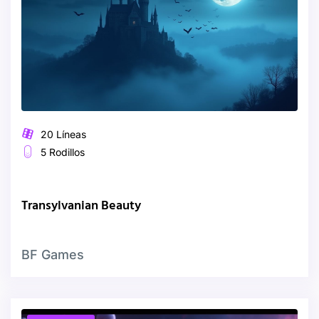
20 Líneas
5 Rodillos
Transylvanian Beauty
BF Games