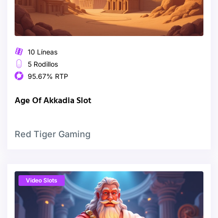
10 Líneas
5 Rodillos
95.67% RTP
Age Of Akkadia Slot
Red Tiger Gaming
Video Slots