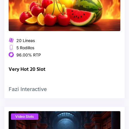
20 Líneas
5 Rodillos
96.00% RTP
Very Hot 20 Slot
Fazi Interactive
Video Slots