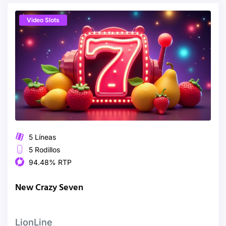
Video Slots
5 Líneas
5 Rodillos
94.48% RTP
New Crazy Seven
LionLine