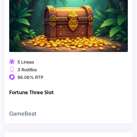
5 Líneas
3 Rodillos
96.06% RTP
Fortune Three Slot
GameBeat