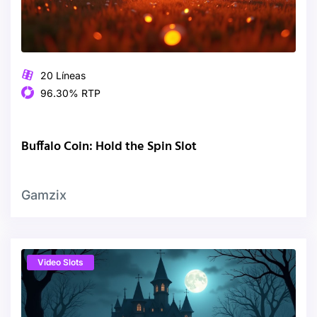
20 Líneas
96.30% RTP
Buffalo Coin: Hold the Spin Slot
Gamzix
Video Slots