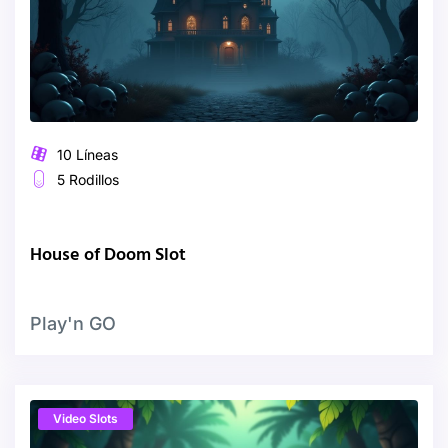
10 Líneas
5 Rodillos
House of Doom Slot
Play'n GO
Video Slots