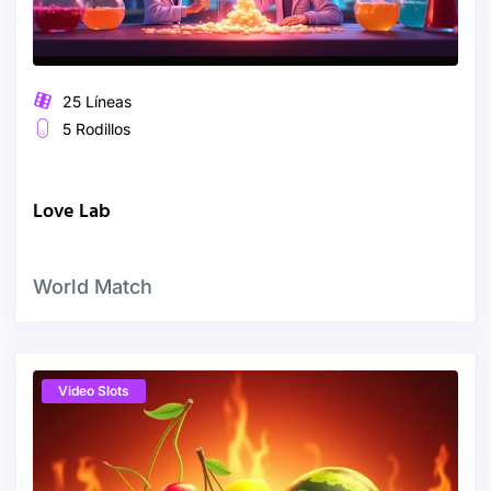
25 Líneas
5 Rodillos
Love Lab
World Match
Video Slots