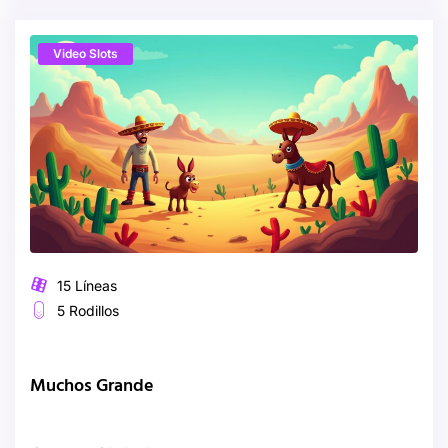
Video Slots
15 Líneas
5 Rodillos
Muchos Grande