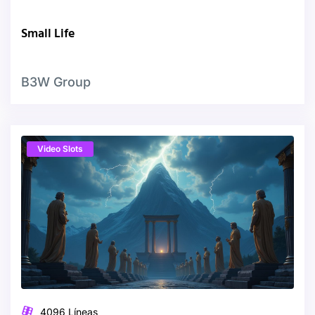
Small Life
B3W Group
Video Slots
4096 Líneas