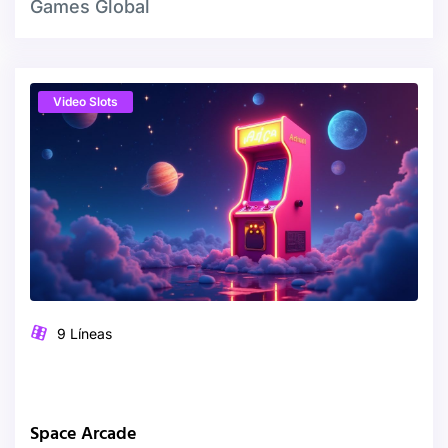
Games Global
Video Slots
9 Líneas
Space Arcade