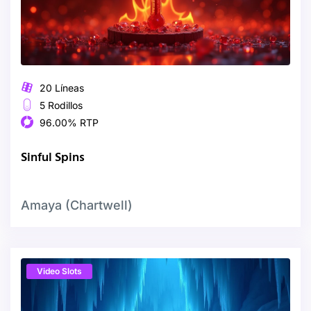
20 Líneas
5 Rodillos
96.00% RTP
Sinful Spins
Amaya (Chartwell)
Video Slots