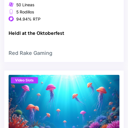
50 Líneas
5 Rodillos
94.94% RTP
Heidi at the Oktoberfest
Red Rake Gaming
Video Slots