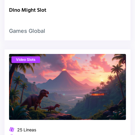
Dino Might Slot
Games Global
Video Slots
25 Líneas