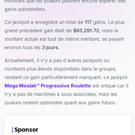
montrant que les joueurs peuvent encore espérer des
gains substantiels.
Ce jackpot a enregistré un total de
117
gains. Le plus
grand précédent gain était de
$93,291.72
, mais le
montant actuel est tout de même méritant, se payant
environ tous les
3 jours
.
Actuellement, il n'y a pas d'autres jackpots ou
montants plus élevés disponibles dans le groupe,
rendant ce gain particulièrement marquant. Le jackpot
Mega Moolah™ Progressive Roulette
est unique car il
n'y a pas de machines à sous associées, mais les
joueurs restent optimistes quant aux gains futurs.
Sponsor