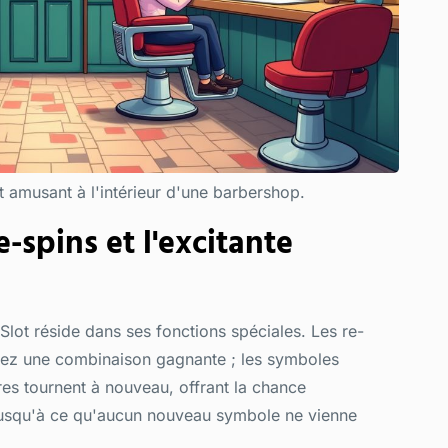
 amusant à l'intérieur d'une barbershop.
e-spins et l'excitante
Slot réside dans ses fonctions spéciales. Les re-
enez une combinaison gagnante ; les symboles
res tournent à nouveau, offrant la chance
jusqu'à ce qu'aucun nouveau symbole ne vienne