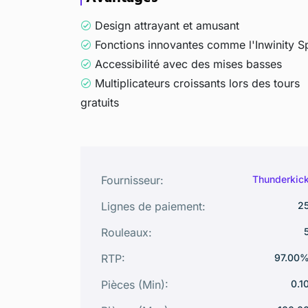
Design attrayant et amusant
Fonctions innovantes comme l'Inwinity S
Accessibilité avec des mises basses
Multiplicateurs croissants lors des tours
gratuits
Fournisseur:
Thunderkic
Lignes de paiement:
2
Rouleaux:
RTP:
97.00
Pièces (Min):
0.1