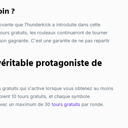
pin ?
novante que Thunderkick a introduite dans cette
urs gratuits, les rouleaux continueront de tourner
on gagnante. C'est une garantie de ne pas repartir
 véritable protagoniste de
 gratuits qui s'active lorsque vous obtenez au moins
ient 10 tours gratuits, et chaque symbole
, avec un maximum de 30
tours gratuits
par ronde.