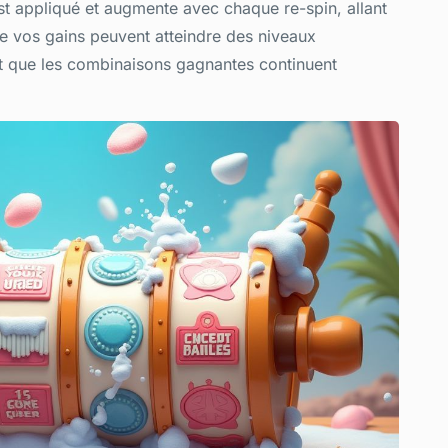
 est appliqué et augmente avec chaque re-spin, allant
e vos gains peuvent atteindre des niveaux
et que les combinaisons gagnantes continuent