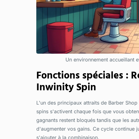
Un environnement accueillant et
Fonctions spéciales : R
Inwinity Spin
L'un des principaux attraits de Barber Shop 
spins s'activent chaque fois que vous obt
gagnants restent bloqués tandis que les aut
d'augmenter vos gains. Ce cycle continue 
s'ajouter à la combinaison.