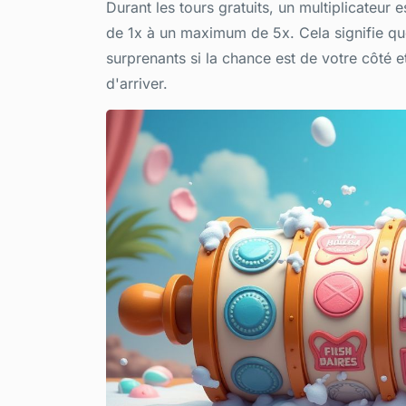
Durant les tours gratuits, un multiplicateur
de 1x à un maximum de 5x. Cela signifie qu
surprenants si la chance est de votre côté 
d'arriver.