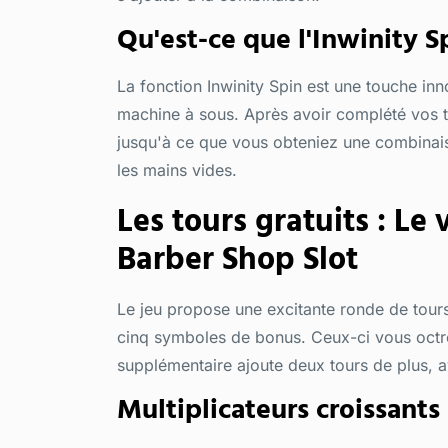
Qu'est-ce que l'Inwinity S
La fonction Inwinity Spin est une touche in
machine à sous. Après avoir complété vos to
jusqu'à ce que vous obteniez une combinais
les mains vides.
Les tours gratuits : Le
Barber Shop Slot
Le jeu propose une excitante ronde de tours
cinq symboles de bonus. Ceux-ci vous octro
supplémentaire ajoute deux tours de plus
Multiplicateurs croissants