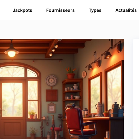
Jackpots
Fournisseurs
Types
Actualités