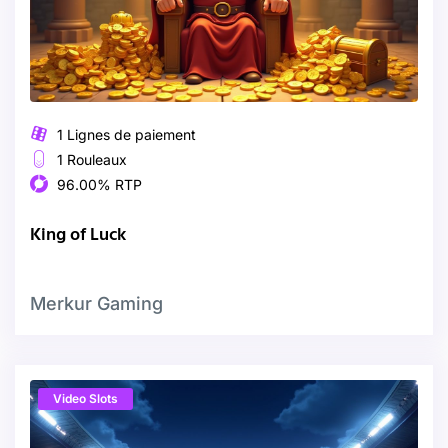
1 Lignes de paiement
1 Rouleaux
96.00% RTP
King of Luck
Merkur Gaming
Video Slots