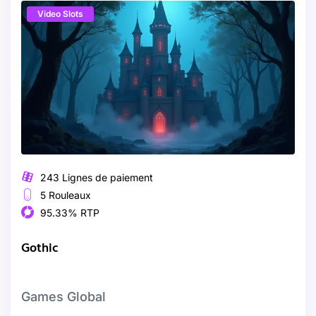
Video Slots
243 Lignes de paiement
5 Rouleaux
95.33% RTP
Gothic
Games Global