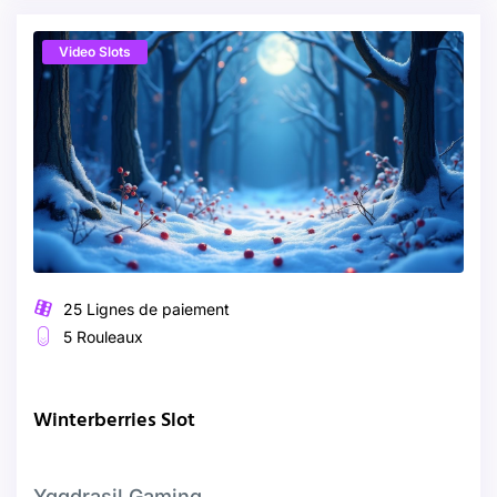
Video Slots
25 Lignes de paiement
5 Rouleaux
Winterberries Slot
Yggdrasil Gaming