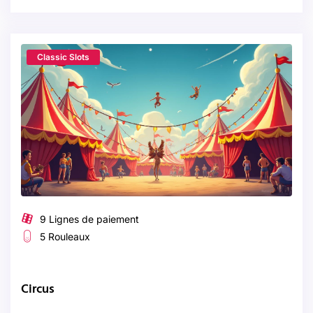
Classic Slots
9 Lignes de paiement
5 Rouleaux
Circus