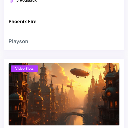
5 Rouleaux
Phoenix Fire
Playson
Video Slots