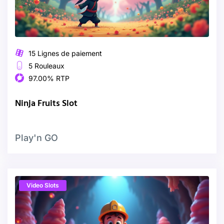
15 Lignes de paiement
5 Rouleaux
97.00% RTP
Ninja Fruits Slot
Play'n GO
Video Slots