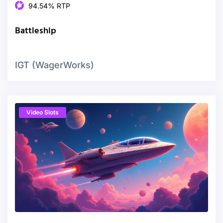
94.54% RTP
Battleship
IGT (WagerWorks)
Video Slots