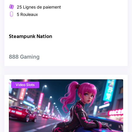
25 Lignes de paiement
5 Rouleaux
Steampunk Nation
888 Gaming
Video Slots