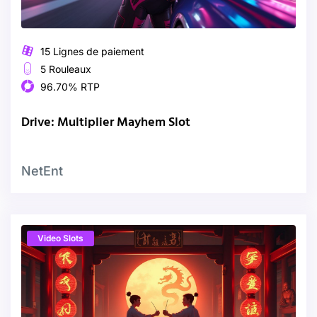
15 Lignes de paiement
5 Rouleaux
96.70% RTP
Drive: Multiplier Mayhem Slot
NetEnt
Video Slots