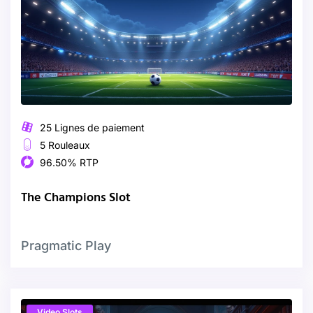
25 Lignes de paiement
5 Rouleaux
96.50% RTP
The Champions Slot
Pragmatic Play
Video Slots