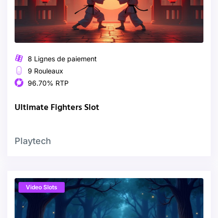
8 Lignes de paiement
9 Rouleaux
96.70% RTP
Ultimate Fighters Slot
Playtech
Video Slots