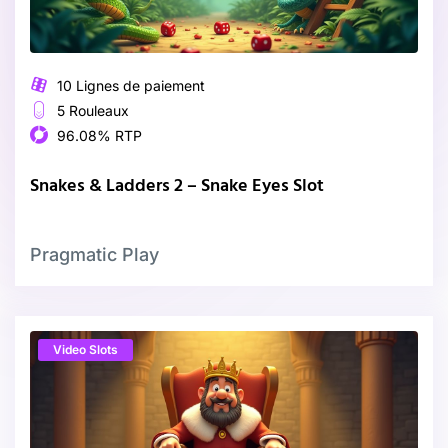
10 Lignes de paiement
5 Rouleaux
96.08% RTP
Snakes & Ladders 2 – Snake Eyes Slot
Pragmatic Play
Video Slots