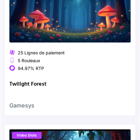
25 Lignes de paiement
5 Rouleaux
94.97% RTP
Twilight Forest
Gamesys
Video Slots