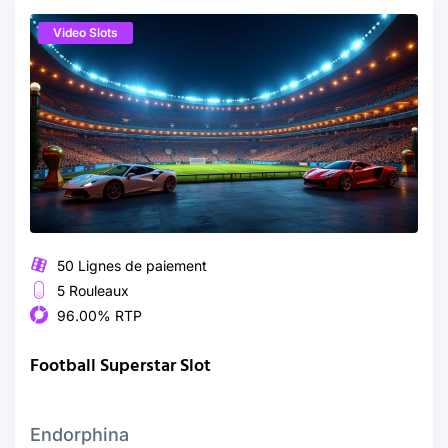
Video Slots
50 Lignes de paiement
5 Rouleaux
96.00% RTP
Football Superstar Slot
Endorphina