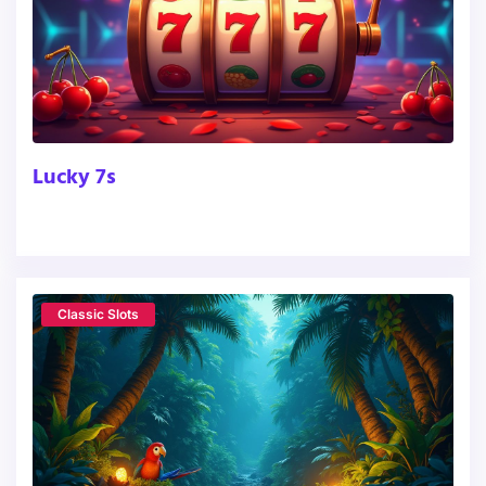
Lucky 7s
Classic Slots