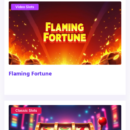
Video Slots
Flaming Fortune
Classic Slots