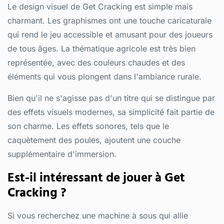
Le design visuel de Get Cracking est simple mais
charmant. Les graphismes ont une touche caricaturale
qui rend le jeu accessible et amusant pour des joueurs
de tous âges. La thématique agricole est très bien
représentée, avec des couleurs chaudes et des
éléments qui vous plongent dans l'ambiance rurale.
Bien qu'il ne s'agisse pas d'un titre qui se distingue par
des effets visuels modernes, sa simplicité fait partie de
son charme. Les effets sonores, tels que le
caquètement des poules, ajoutent une couche
supplémentaire d'immersion.
Est-il intéressant de jouer à Get
Cracking ?
Si vous recherchez une machine à sous qui allie