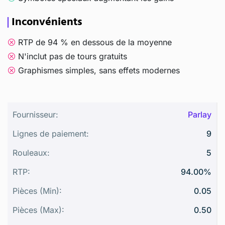
Inconvénients
RTP de 94 % en dessous de la moyenne
N'inclut pas de tours gratuits
Graphismes simples, sans effets modernes
Fournisseur:
Parlay
Lignes de paiement:
9
Rouleaux:
5
RTP:
94.00%
Pièces (Min):
0.05
Pièces (Max):
0.50