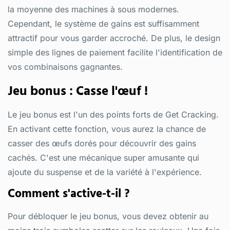
la moyenne des machines à sous modernes.
Cependant, le système de gains est suffisamment
attractif pour vous garder accroché. De plus, le design
simple des lignes de paiement facilite l'identification de
vos combinaisons gagnantes.
Jeu bonus : Casse l'œuf !
Le jeu bonus est l'un des points forts de Get Cracking.
En activant cette fonction, vous aurez la chance de
casser des œufs dorés pour découvrir des gains
cachés. C'est une mécanique super amusante qui
ajoute du suspense et de la variété à l'expérience.
Comment s'active-t-il ?
Pour débloquer le jeu bonus, vous devez obtenir au