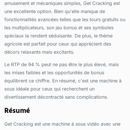
amusement et mécaniques simples, Get Cracking est
une excellente option. Bien qu'elle manque de
fonctionnalités avancées telles que les tours gratuits ou
les multiplicateurs, son jeu bonus et ses symboles
spéciaux la rendent séduisante. De plus, le thème
agricole est parfait pour ceux qui apprécient des
décors relaxants mais excitants.
Le RTP de 94 % peut ne pas être le plus élevé, mais
les mises faibles et les opportunités de bonus
équilibrent ce chiffre. En résumé, c'est une machine à
sous idéale pour ceux qui recherchent un
divertissement décontracté sans complications.
Résumé
Get Cracking est une machine à sous vidéo avec une