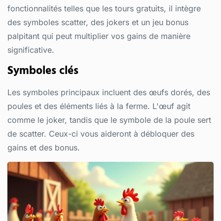
fonctionnalités telles que les tours gratuits, il intègre
des symboles scatter, des jokers et un jeu bonus
palpitant qui peut multiplier vos gains de manière
significative.
Symboles clés
Les symboles principaux incluent des œufs dorés, des
poules et des éléments liés à la ferme. L'œuf agit
comme le joker, tandis que le symbole de la poule sert
de scatter. Ceux-ci vous aideront à débloquer des
gains et des bonus.