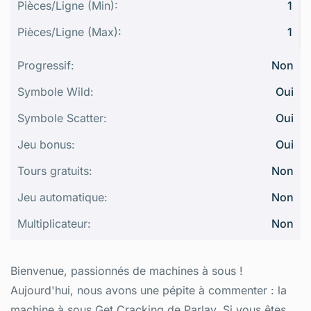
Pièces/Ligne (Min):
1
Pièces/Ligne (Max):
1
Progressif:
Non
Symbole Wild:
Oui
Symbole Scatter:
Oui
Jeu bonus:
Oui
Tours gratuits:
Non
Jeu automatique:
Non
Multiplicateur:
Non
Bienvenue, passionnés de machines à sous !
Aujourd'hui, nous avons une pépite à commenter : la
machine à sous Get Cracking de Parlay. Si vous êtes