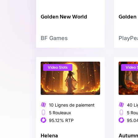
Golden New World
Golden 
BF Games
PlayPe
Video Slots
Video 
10 Lignes de paiement
40 Li
5 Rouleaux
5 Rou
95.12% RTP
95.0
Helena
Autumn