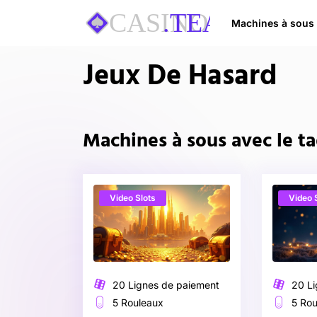
Machines à sous
Jeux De Hasard
Machines à sous avec le ta
Video Slots
Video 
20 Lignes de paiement
20 Li
5 Rouleaux
5 Rou