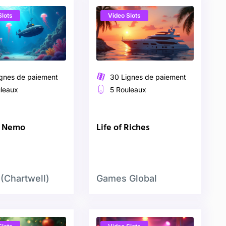
Slots
Video Slots
gnes de paiement
30 Lignes de paiement
leaux
5 Rouleaux
n Nemo
Life of Riches
(Chartwell)
Games Global