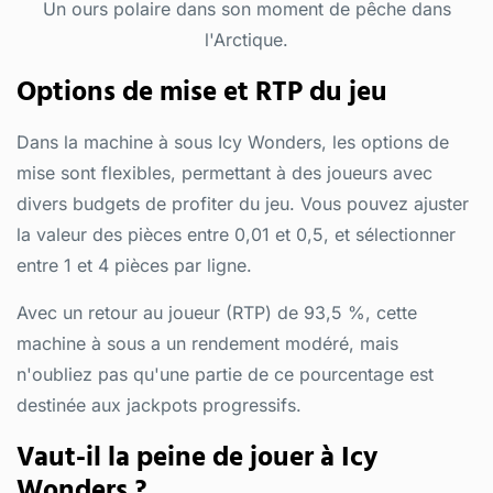
Un ours polaire dans son moment de pêche dans
l'Arctique.
Options de mise et RTP du jeu
Dans la machine à sous Icy Wonders, les options de
mise sont flexibles, permettant à des joueurs avec
divers budgets de profiter du jeu. Vous pouvez ajuster
la valeur des pièces entre 0,01 et 0,5, et sélectionner
entre 1 et 4 pièces par ligne.
Avec un retour au joueur (RTP) de 93,5 %, cette
machine à sous a un rendement modéré, mais
n'oubliez pas qu'une partie de ce pourcentage est
destinée aux jackpots progressifs.
Vaut-il la peine de jouer à Icy
Wonders ?