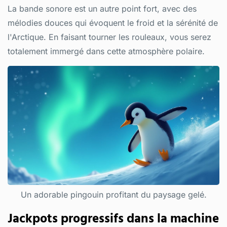
La bande sonore est un autre point fort, avec des
mélodies douces qui évoquent le froid et la sérénité de
l'Arctique. En faisant tourner les rouleaux, vous serez
totalement immergé dans cette atmosphère polaire.
Un adorable pingouin profitant du paysage gelé.
Jackpots progressifs dans la machine