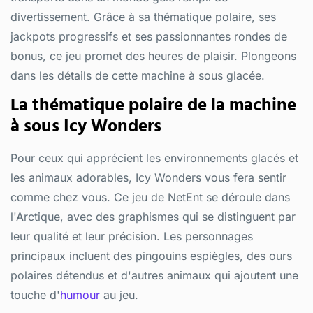
divertissement. Grâce à sa thématique polaire, ses
jackpots progressifs et ses passionnantes rondes de
bonus, ce jeu promet des heures de plaisir. Plongeons
dans les détails de cette machine à sous glacée.
La thématique polaire de la machine
à sous Icy Wonders
Pour ceux qui apprécient les environnements glacés et
les animaux adorables, Icy Wonders vous fera sentir
comme chez vous. Ce jeu de NetEnt se déroule dans
l'Arctique, avec des graphismes qui se distinguent par
leur qualité et leur précision. Les personnages
principaux incluent des pingouins espiègles, des ours
polaires détendus et d'autres animaux qui ajoutent une
touche d'
humour
au jeu.