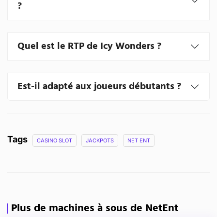
?
Quel est le RTP de Icy Wonders ?
Est-il adapté aux joueurs débutants ?
Tags
CASINO SLOT
JACKPOTS
NET ENT
Plus de machines à sous de NetEnt