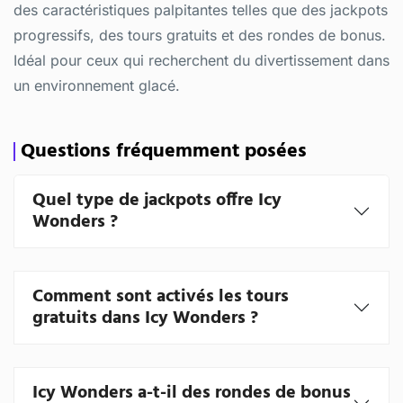
des caractéristiques palpitantes telles que des jackpots
progressifs, des tours gratuits et des rondes de bonus.
Idéal pour ceux qui recherchent du divertissement dans
un environnement glacé.
Questions fréquemment posées
Quel type de jackpots offre Icy
Wonders ?
Comment sont activés les tours
gratuits dans Icy Wonders ?
Icy Wonders a-t-il des rondes de bonus