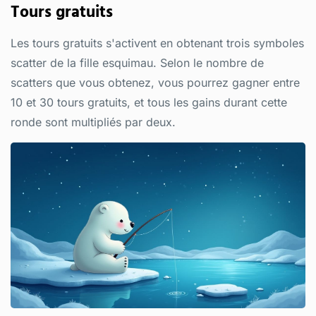
Tours gratuits
Les tours gratuits s'activent en obtenant trois symboles
scatter de la fille esquimau. Selon le nombre de
scatters que vous obtenez, vous pourrez gagner entre
10 et 30 tours gratuits, et tous les gains durant cette
ronde sont multipliés par deux.