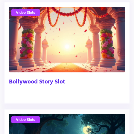
Video Slots
Bollywood Story Slot
Video Slots