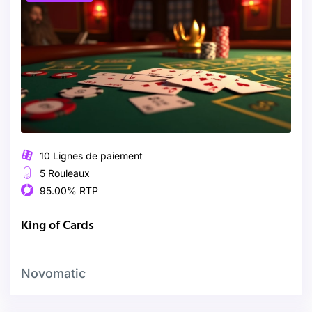
10 Lignes de paiement
5 Rouleaux
95.00% RTP
King of Cards
Novomatic