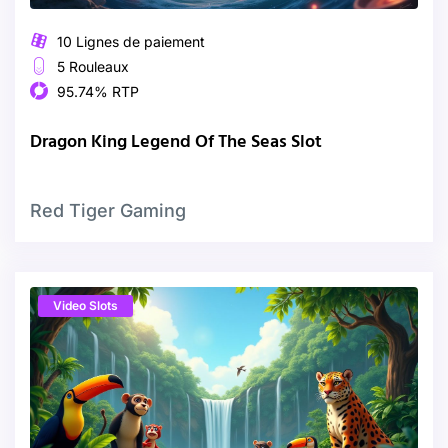
10 Lignes de paiement
5 Rouleaux
95.74% RTP
Dragon King Legend Of The Seas Slot
Red Tiger Gaming
Video Slots