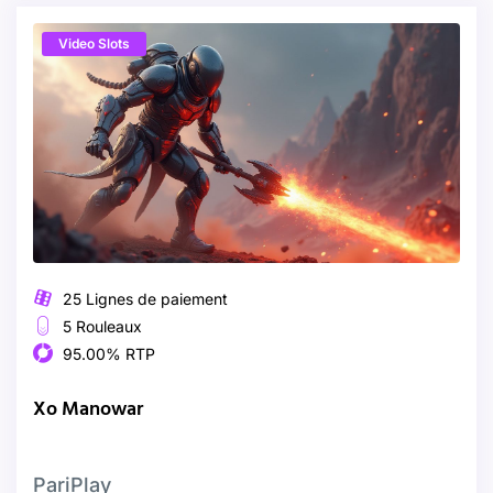
Video Slots
25 Lignes de paiement
5 Rouleaux
95.00% RTP
Xo Manowar
PariPlay