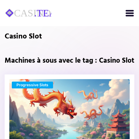
Casino Slot
Machines à sous avec le tag : Casino Slot
Progressive Slots