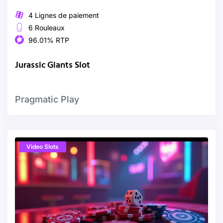
4 Lignes de paiement
6 Rouleaux
96.01% RTP
Jurassic Giants Slot
Pragmatic Play
Video Slots