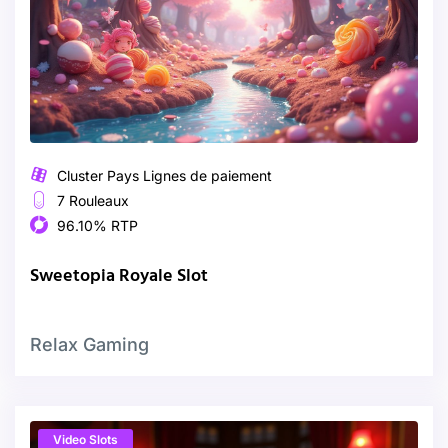
Cluster Pays Lignes de paiement
7 Rouleaux
96.10% RTP
Sweetopia Royale Slot
Relax Gaming
Video Slots