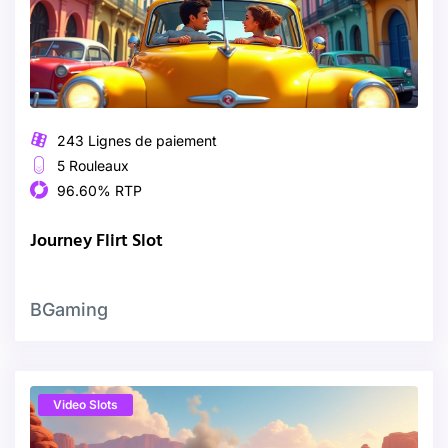
243 Lignes de paiement
5 Rouleaux
96.60% RTP
Journey Flirt Slot
BGaming
Video Slots