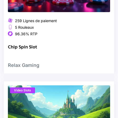
259 Lignes de paiement
5 Rouleaux
96.36% RTP
Chip Spin Slot
Relax Gaming
Video Slots