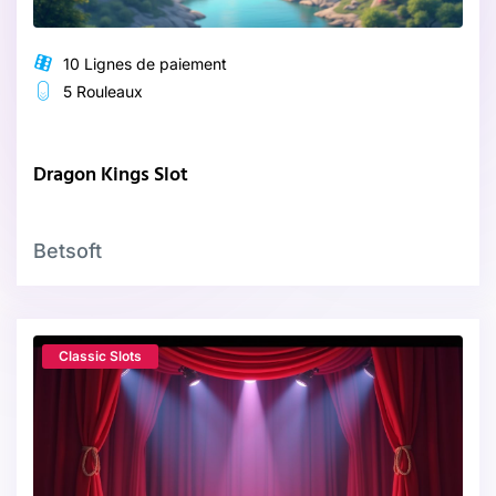
10 Lignes de paiement
5 Rouleaux
Dragon Kings Slot
Betsoft
Classic Slots