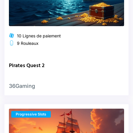
10 Lignes de paiement
9 Rouleaux
Pirates Quest 2
36Gaming
Progressive Slots