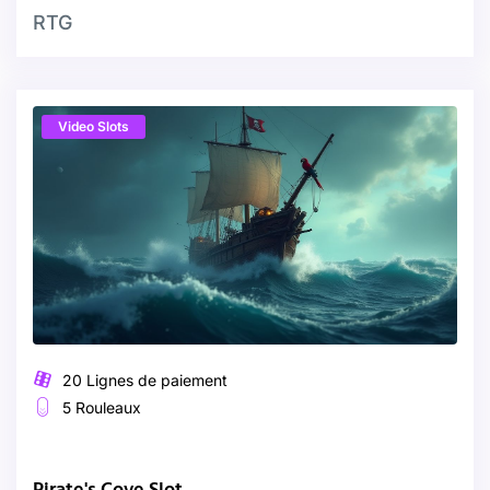
RTG
Video Slots
20 Lignes de paiement
5 Rouleaux