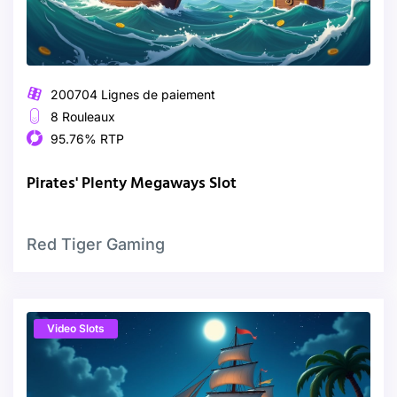
200704 Lignes de paiement
8 Rouleaux
95.76% RTP
Pirates' Plenty Megaways Slot
Red Tiger Gaming
Video Slots