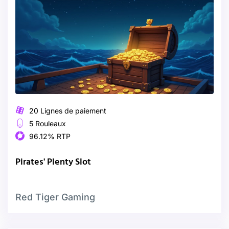
20 Lignes de paiement
5 Rouleaux
96.12% RTP
Pirates' Plenty Slot
Red Tiger Gaming