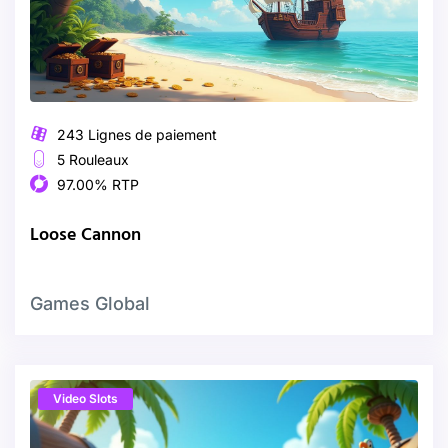
243 Lignes de paiement
5 Rouleaux
97.00% RTP
Loose Cannon
Games Global
Video Slots