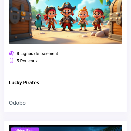
9 Lignes de paiement
5 Rouleaux
Lucky Pirates
Odobo
Video Slots