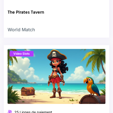
The Pirates Tavern
World Match
Video Slots
25 Lignes de paiement