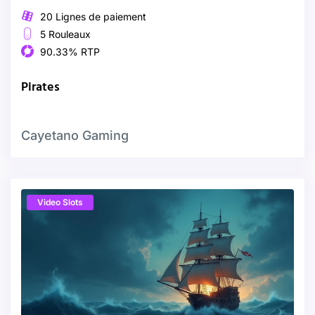
20 Lignes de paiement
5 Rouleaux
90.33% RTP
Pirates
Cayetano Gaming
Video Slots