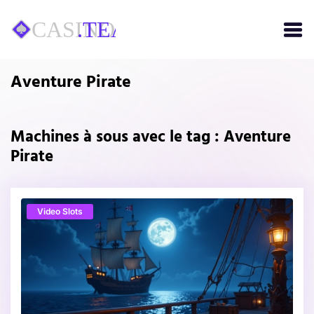
Aventure Pirate
Machines à sous avec le tag : Aventure
Pirate
Video Slots