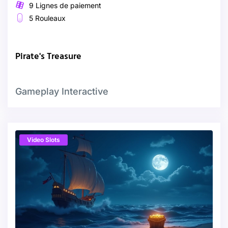
9 Lignes de paiement
5 Rouleaux
Pirate's Treasure
Gameplay Interactive
Video Slots