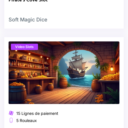
Pirate's Cove Slot
Soft Magic Dice
Video Slots
15 Lignes de paiement
5 Rouleaux