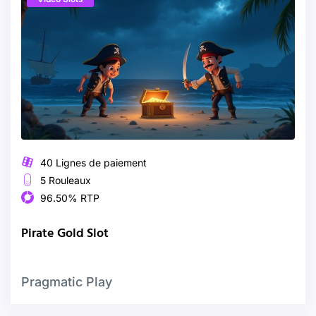
40 Lignes de paiement
5 Rouleaux
96.50% RTP
Pirate Gold Slot
Pragmatic Play