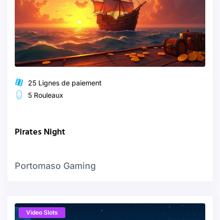
25 Lignes de paiement
5 Rouleaux
Pirates Night
Portomaso Gaming
Video Slots