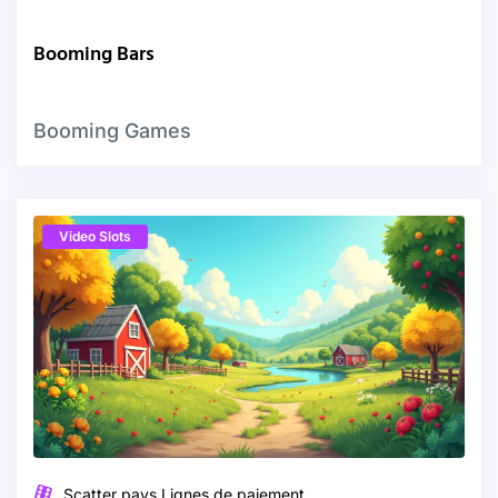
Booming Bars
Booming Games
Video Slots
Scatter pays Lignes de paiement