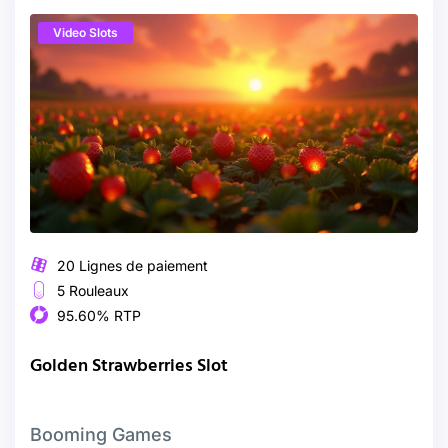
Video Slots
20 Lignes de paiement
5 Rouleaux
95.60% RTP
Golden Strawberries Slot
Booming Games