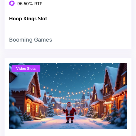
95.50% RTP
Hoop Kings Slot
Booming Games
Video Slots