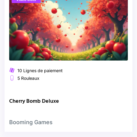
10 Lignes de paiement
5 Rouleaux
Cherry Bomb Deluxe
Booming Games