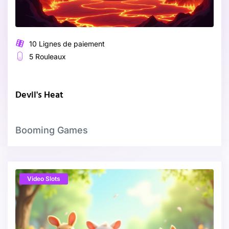
10 Lignes de paiement
5 Rouleaux
Devil's Heat
Booming Games
Video Slots