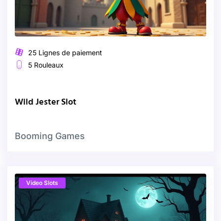
25 Lignes de paiement
5 Rouleaux
Wild Jester Slot
Booming Games
Video Slots