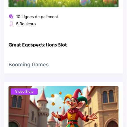
10 Lignes de paiement
5 Rouleaux
Great Eggspectations Slot
Booming Games
Video Slots