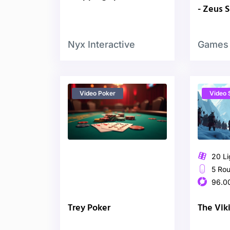
- Zeus S
Nyx Interactive
Games 
Video Poker
Video 
20 Li
5 Rou
96.0
Trey Poker
The Vik