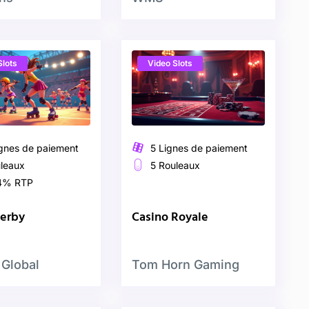
Slots
Video Slots
gnes de paiement
5 Lignes de paiement
leaux
5 Rouleaux
4% RTP
Derby
Casino Royale
Global
Tom Horn Gaming