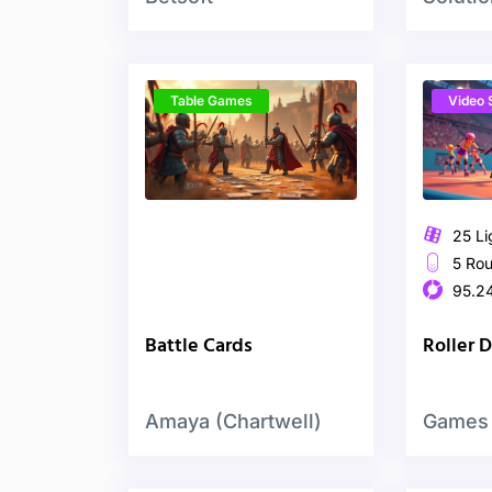
Table Games
Video 
25 Li
5 Rou
95.2
Battle Cards
Roller 
Amaya (Chartwell)
Games 