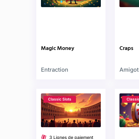
Magic Money
Craps
Entraction
Amigot
Classic Slots
Classi
3 Lignes de paiement