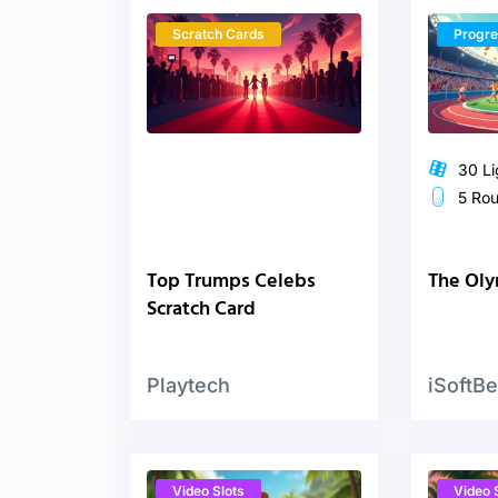
Scratch Cards
Progre
30 Li
5 Rou
Top Trumps Celebs
The Oly
Scratch Card
Playtech
iSoftBe
Video Slots
Video 