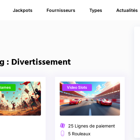
Jackpots
Fournisseurs
Types
Actualités
g : Divertissement
 Games
Video Slots
25 Lignes de paiement
5 Rouleaux