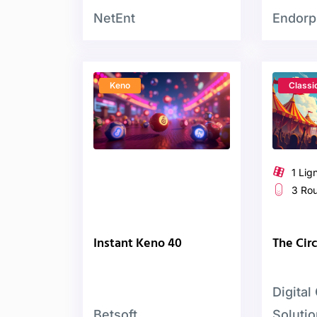
NetEnt
Endorp
Keno
Classi
1 Lig
3 Rou
Instant Keno 40
The Cir
Digita
Betsoft
Soluti