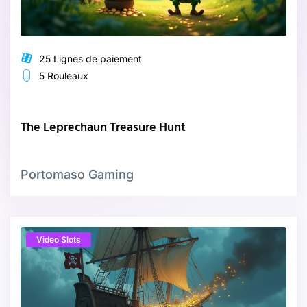
25 Lignes de paiement
5 Rouleaux
The Leprechaun Treasure Hunt
Portomaso Gaming
Video Slots