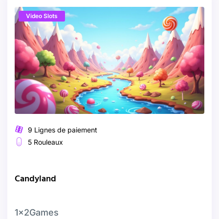
Video Slots
9 Lignes de paiement
5 Rouleaux
Candyland
1x2Games