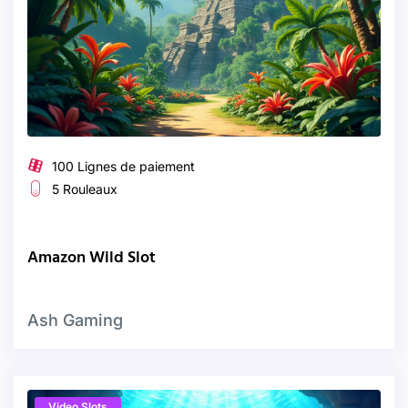
100 Lignes de paiement
5 Rouleaux
Amazon Wild Slot
Ash Gaming
Video Slots