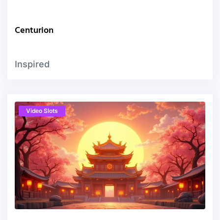
Centurion
Inspired
Video Slots