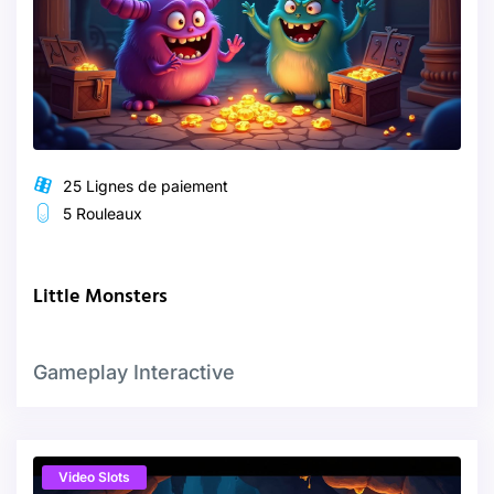
25 Lignes de paiement
5 Rouleaux
Little Monsters
Gameplay Interactive
Video Slots