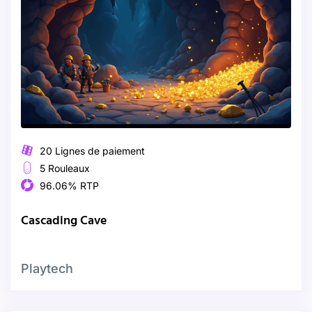
20 Lignes de paiement
5 Rouleaux
96.06% RTP
Cascading Cave
Playtech