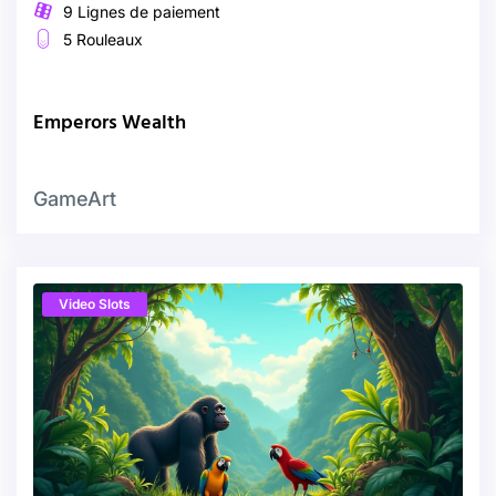
9 Lignes de paiement
5 Rouleaux
Emperors Wealth
GameArt
Video Slots