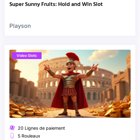
Super Sunny Fruits: Hold and Win Slot
Playson
Video Slots
20 Lignes de paiement
5 Rouleaux