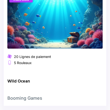
20 Lignes de paiement
5 Rouleaux
Wild Ocean
Booming Games