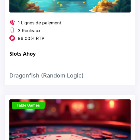
1 Lignes de paiement
3 Rouleaux
96.00% RTP
Slots Ahoy
Dragonfish (Random Logic)
Table Games