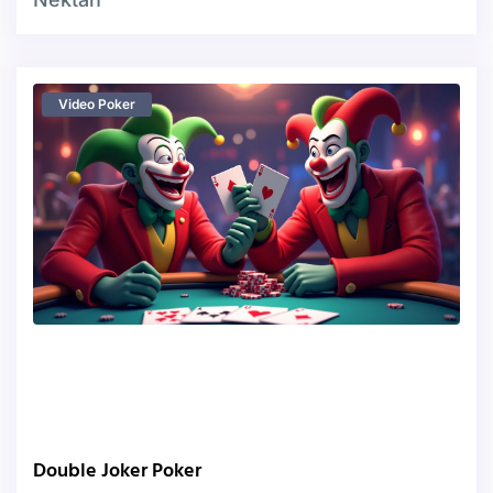
Video Poker
Double Joker Poker