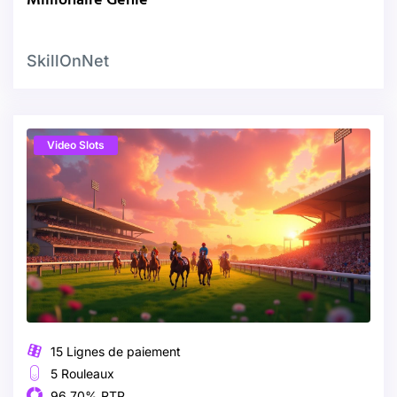
Millionaire Genie
SkillOnNet
Video Slots
15 Lignes de paiement
5 Rouleaux
96.70% RTP