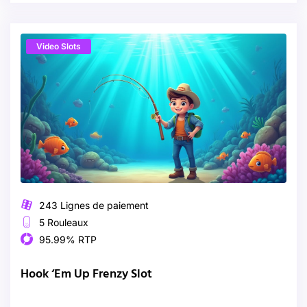
Video Slots
243 Lignes de paiement
5 Rouleaux
95.99% RTP
Hook ‘Em Up Frenzy Slot