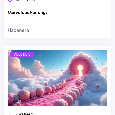
Marvelous Furlongs
Habanero
Video Slots
5 Rouleaux