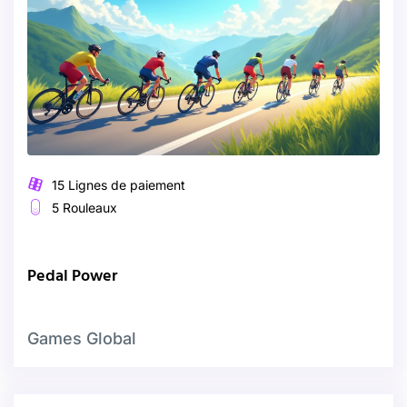
15 Lignes de paiement
5 Rouleaux
Pedal Power
Games Global