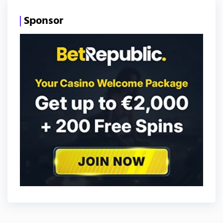
Sponsor