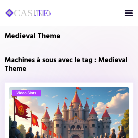
Medieval Theme
Machines à sous avec le tag : Medieval
Theme
Video Slots