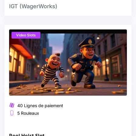
IGT (WagerWorks)
Video Slots
40 Lignes de paiement
5 Rouleaux