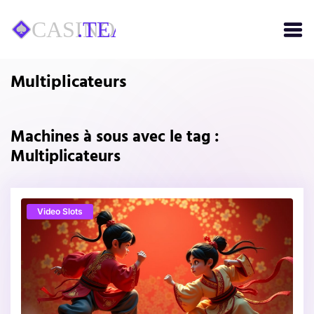
Multiplicateurs
Machines à sous avec le tag :
Multiplicateurs
Video Slots