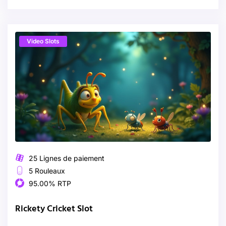
Video Slots
25 Lignes de paiement
5 Rouleaux
95.00% RTP
Rickety Cricket Slot