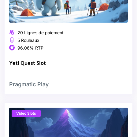
20 Lignes de paiement
5 Rouleaux
96.06% RTP
Yeti Quest Slot
Pragmatic Play
Video Slots