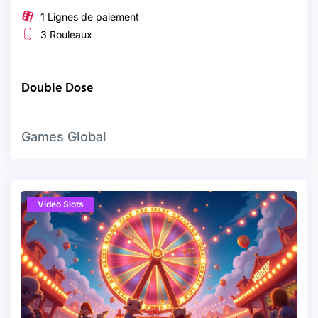
1 Lignes de paiement
3 Rouleaux
Double Dose
Games Global
Video Slots