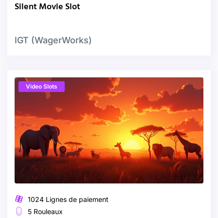
Silent Movie Slot
IGT (WagerWorks)
Video Slots
1024 Lignes de paiement
5 Rouleaux