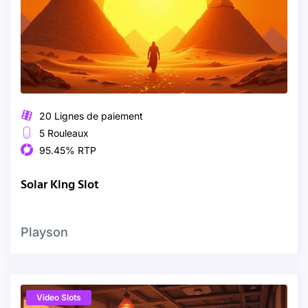
20 Lignes de paiement
5 Rouleaux
95.45% RTP
Solar King Slot
Playson
Video Slots