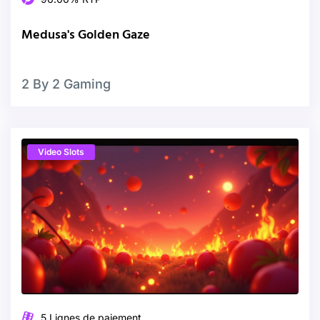
Medusa's Golden Gaze
2 By 2 Gaming
Video Slots
5 Lignes de paiement