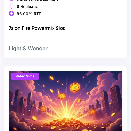
6 Rouleaux
96.00% RTP
7s on Fire Powermix Slot
Light & Wonder
Video Slots