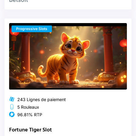
Progressive Slots
243 Lignes de paiement
5 Rouleaux
96.81% RTP
Fortune Tiger Slot