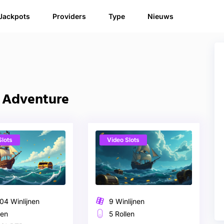
Jackpots
Providers
Type
Nieuws
e Adventure
Slots
Video Slots
4 Winlijnen
9 Winlijnen
len
5 Rollen