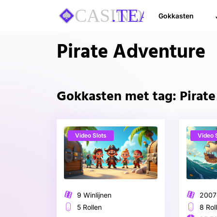
Gokkasten
Pirate Adventure
Gokkasten met tag: Pirat
Video Slots
Video 
9 Winlijnen
20070
5 Rollen
8 Rol