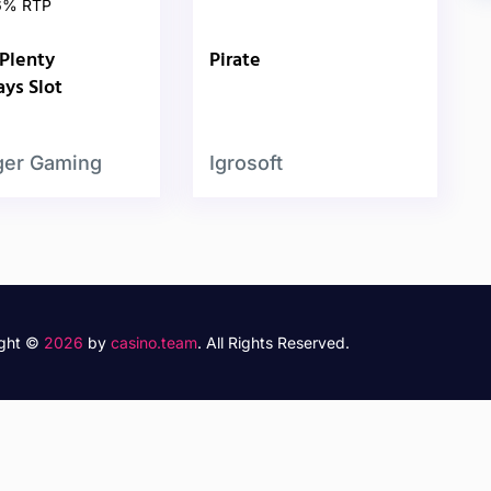
6% RTP
 Plenty
Pirate
ys Slot
ger Gaming
Igrosoft
ight ©
2026
by
casino.team
. All Rights Reserved.