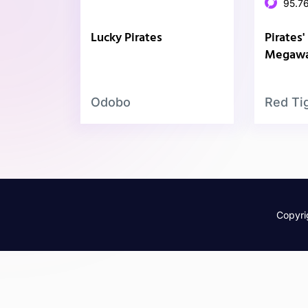
95.7
Lucky Pirates
Pirates'
Megawa
Odobo
Red Ti
Copyr