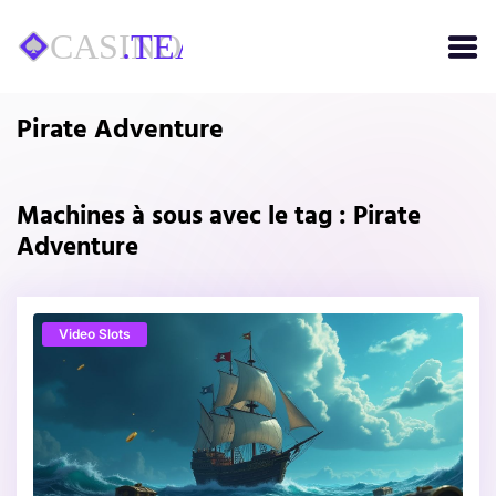
Pirate Adventure
Machines à sous avec le tag : Pirate
Adventure
Video Slots