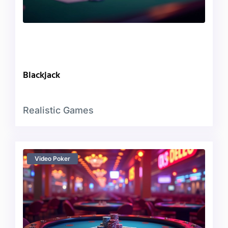
Blackjack
Realistic Games
Video Poker