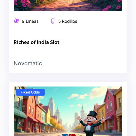
9 Líneas
5 Rodillos
Riches of India Slot
Novomatic
Fixed Odds