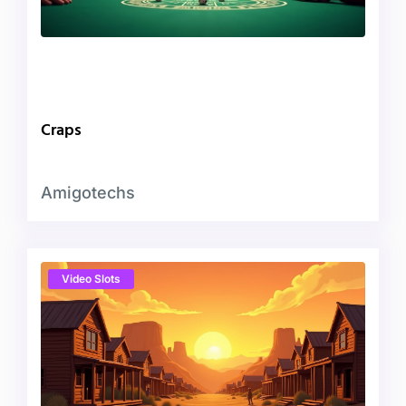
Craps
Amigotechs
Video Slots