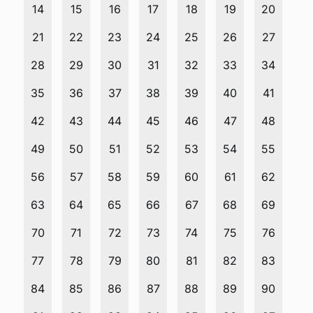
14
15
16
17
18
19
20
21
22
23
24
25
26
27
28
29
30
31
32
33
34
35
36
37
38
39
40
41
42
43
44
45
46
47
48
49
50
51
52
53
54
55
56
57
58
59
60
61
62
63
64
65
66
67
68
69
70
71
72
73
74
75
76
77
78
79
80
81
82
83
84
85
86
87
88
89
90