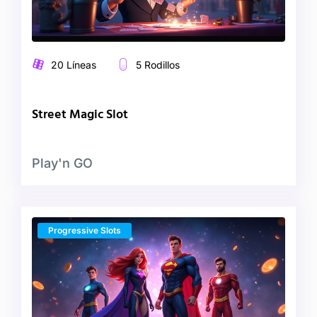
20 Líneas
5 Rodillos
Street Magic Slot
Play'n GO
Progressive Slots