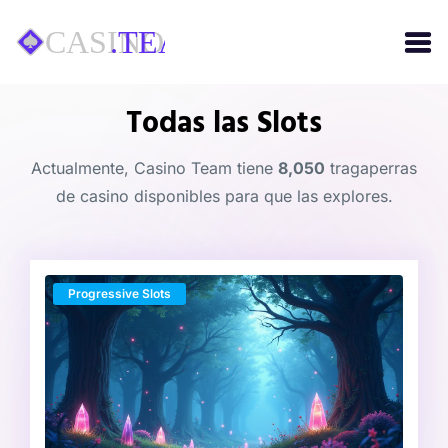
Todas las Slots
Actualmente, Casino Team tiene
8,050
tragaperras
de casino disponibles para que las explores.
Progressive Slots