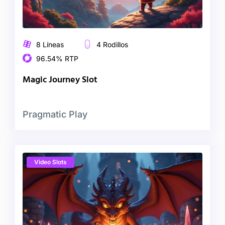
8 Líneas
4 Rodillos
96.54% RTP
Magic Journey Slot
Pragmatic Play
Video Slots