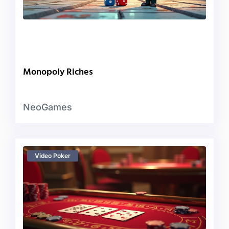
Monopoly Riches
NeoGames
Video Poker