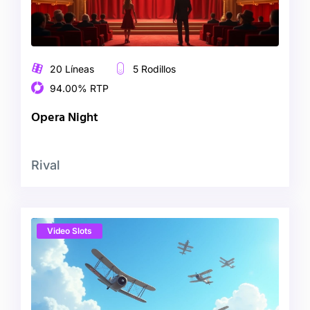
20 Líneas
5 Rodillos
94.00% RTP
Opera Night
Rival
Video Slots