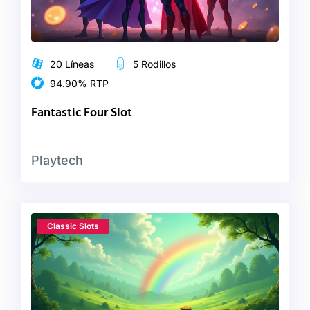
20 Líneas
5 Rodillos
94.90% RTP
Fantastic Four Slot
Playtech
Classic Slots