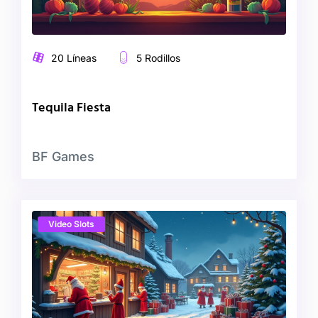
20 Líneas
5 Rodillos
Tequila Fiesta
BF Games
Video Slots