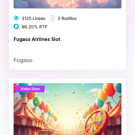
3125 Líneas
5 Rodillos
96.20% RTP
Fugaso Airlines Slot
Fugaso
Video Slots