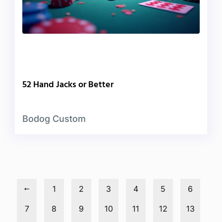
52 Hand Jacks or Better
Bodog Custom
1
2
3
4
5
6
7
8
9
10
11
12
13