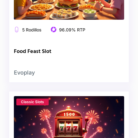
5 Rodillos
96.09% RTP
Food Feast Slot
Evoplay
Classic Slots