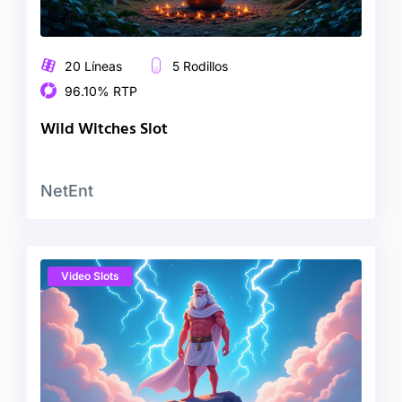
20 Líneas
5 Rodillos
96.10% RTP
Wild Witches Slot
NetEnt
Video Slots