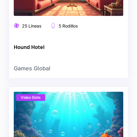
25 Líneas
5 Rodillos
Hound Hotel
Games Global
Video Slots