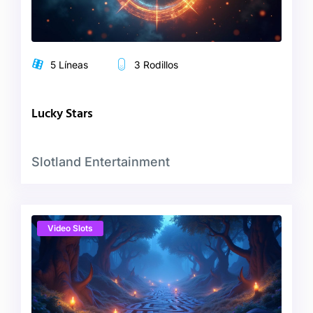
5 Líneas
3 Rodillos
Lucky Stars
Slotland Entertainment
Video Slots