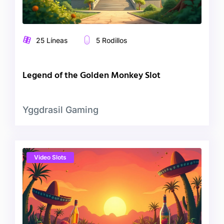
25 Líneas
5 Rodillos
Legend of the Golden Monkey Slot
Yggdrasil Gaming
Video Slots