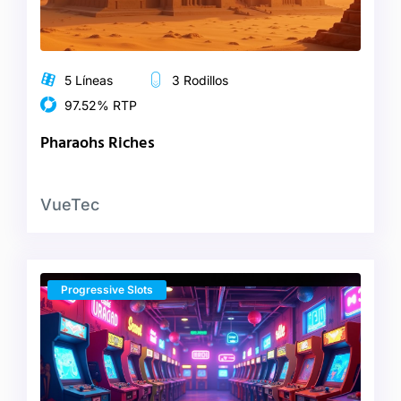
5 Líneas
3 Rodillos
97.52% RTP
Pharaohs Riches
VueTec
Progressive Slots