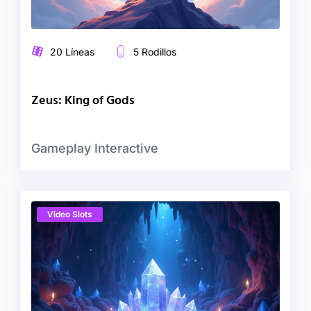
20 Líneas
5 Rodillos
Zeus: King of Gods
Gameplay Interactive
Video Slots