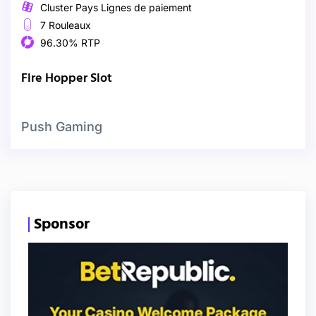
Cluster Pays Lignes de paiement
7 Rouleaux
96.30% RTP
Fire Hopper Slot
Push Gaming
Sponsor