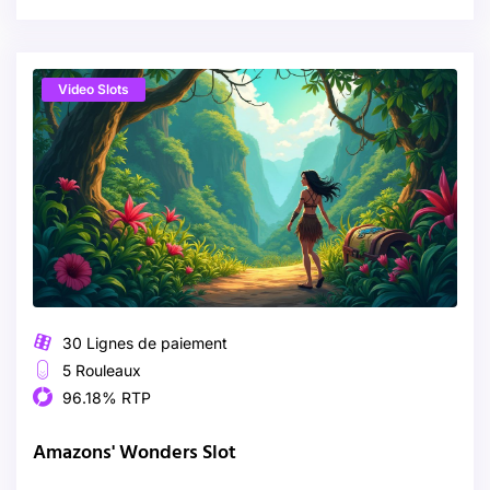
Video Slots
30 Lignes de paiement
5 Rouleaux
96.18% RTP
Amazons' Wonders Slot