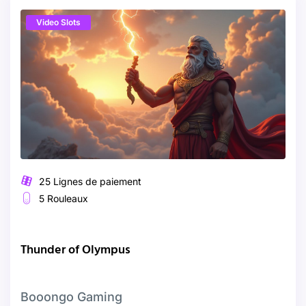
Video Slots
25 Lignes de paiement
5 Rouleaux
Thunder of Olympus
Booongo Gaming