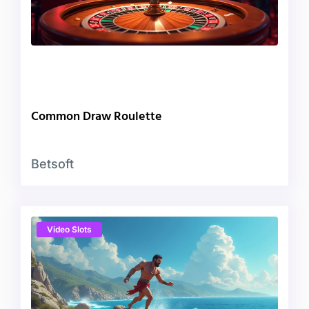
Common Draw Roulette
Betsoft
Video Slots