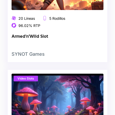
20 Líneas
5 Rodillos
96.02% RTP
Armed'n'Wild Slot
SYNOT Games
Video Slots