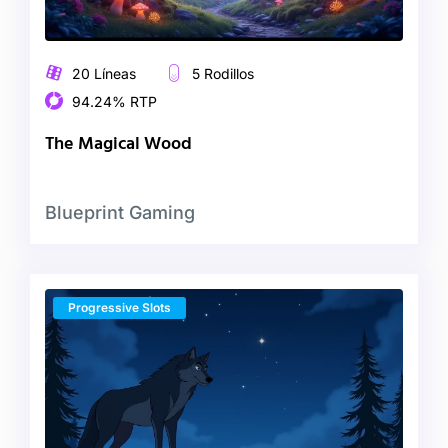
20 Líneas
5 Rodillos
94.24% RTP
The Magical Wood
Blueprint Gaming
Progressive Slots