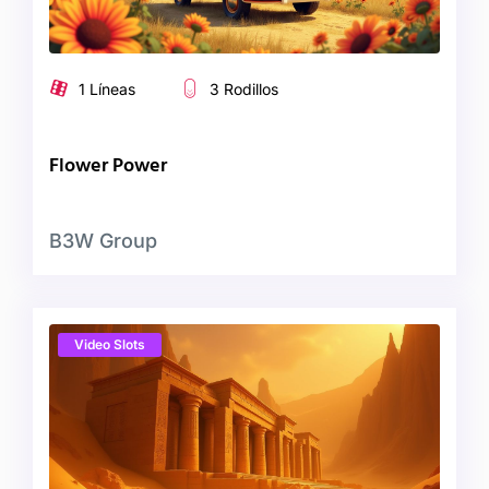
1 Líneas
3 Rodillos
Flower Power
B3W Group
Video Slots