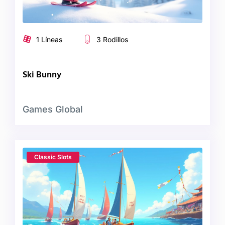
1 Líneas
3 Rodillos
Ski Bunny
Games Global
Classic Slots