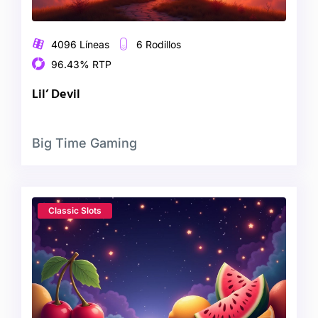
4096 Líneas
6 Rodillos
96.43% RTP
Lil’ Devil
Big Time Gaming
Classic Slots