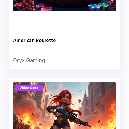
American Roulette
Oryx Gaming
Video Slots