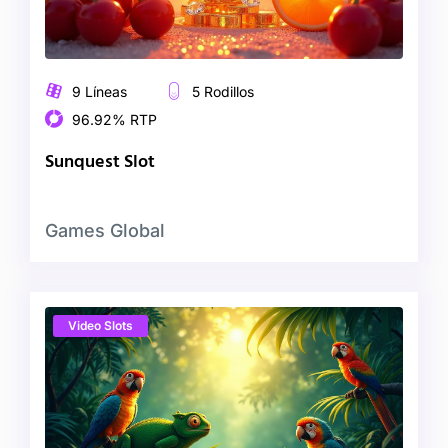
9 Líneas
5 Rodillos
96.92% RTP
Sunquest Slot
Games Global
Video Slots