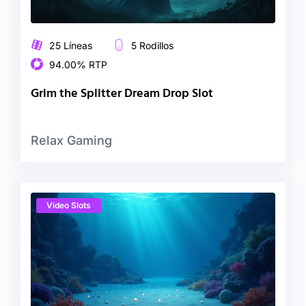
25 Líneas
5 Rodillos
94.00% RTP
Grim the Splitter Dream Drop Slot
Relax Gaming
Video Slots