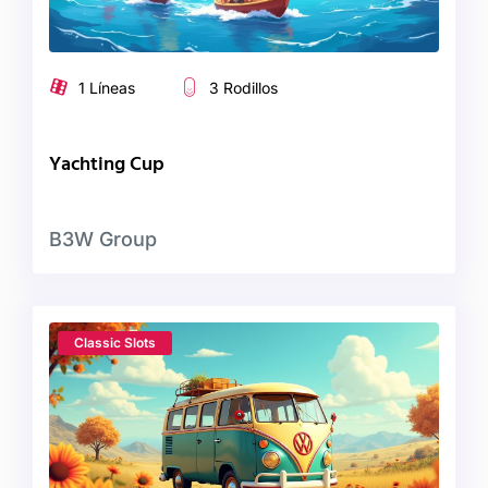
1 Líneas
3 Rodillos
Yachting Cup
B3W Group
Classic Slots